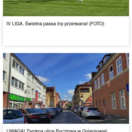
IV LIGA. Świetna passa Iny przerwana! (FOTO)
UWAGA! Zamkną ulicę Pocztową w Goleniowie!