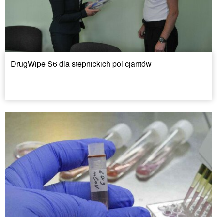
DrugWipe S6 dla stepnickich policjantów