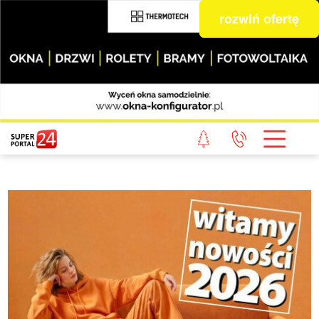
rozwiń ofertę
STRONA GŁÓWNA
POWIAT GRYFICKI
POWIAT ŁOBESKI
POWIAT GOLENIOWSKI
WIADOMOŚCI Z LASU
STUDIO SUPERPORTALU
KONTAKT
REDAKCJA
REGULAMIN