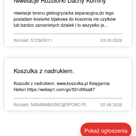
Niwelacje Rozbiórki Dachy Kominy
niwelacje terenu glebogryzarka separacyjna,do tego
posiadam kosiarke bijakowa do koszenia nie uzytków
lub bardzo zarosnietych dzialek i to wszystko je...
Kontakt: 572363011
03.08.2026
Koszulka z nadrukiem.
Koszulki z nadrukiem. www,koszulka.pl Księgarnia
Helion https://webep1.com/go/551d9faa87
Kontakt: NANANAMUSIC@SPOKO.PL
02.08.2026
Pokaż ogłoszenia