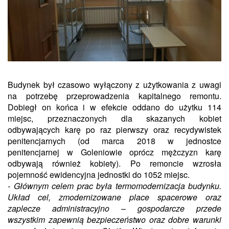
Budynek był czasowo wyłączony z użytkowania z uwagi
na potrzebę przeprowadzenia kapitalnego remontu.
Dobiegł on końca i w efekcie oddano do użytku 114
miejsc, przeznaczonych dla skazanych kobiet
odbywających karę po raz pierwszy oraz recydywistek
penitencjarnych (od marca 2018 w jednostce
penitencjarnej w Goleniowie oprócz mężczyzn karę
odbywają również kobiety). Po remoncie wzrosła
pojemność ewidencyjna jednostki do 1052 miejsc.
- Głównym celem prac była termomodernizacja budynku.
Układ cel, zmodernizowane place spacerowe oraz
zaplecze administracyjno – gospodarcze przede
wszystkim zapewnią bezpieczeństwo oraz dobre warunki