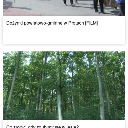
Dożynki powiatowo-gminne w Płotach [FILM]
Co zrobić, gdy zgubimy się w lesie?