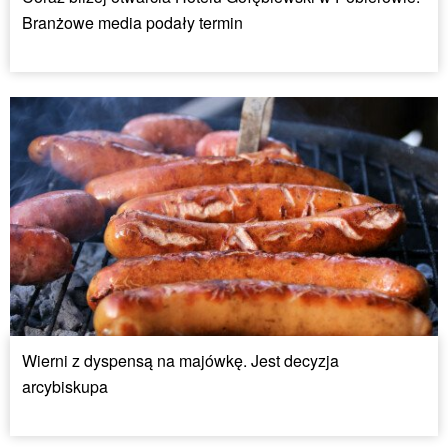
Branżowe media podały termin
Wierni z dyspensą na majówkę. Jest decyzja
arcybiskupa