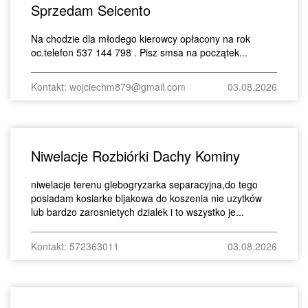
Sprzedam Seicento
Na chodzie dla młodego kierowcy opłacony na rok
oc.telefon 537 144 798 . Pisz smsa na początek...
Kontakt: wojciechm879@gmail.com
03.08.2026
Niwelacje Rozbiórki Dachy Kominy
niwelacje terenu glebogryzarka separacyjna,do tego
posiadam kosiarke bijakowa do koszenia nie uzytków
lub bardzo zarosnietych dzialek i to wszystko je...
Kontakt: 572363011
03.08.2026