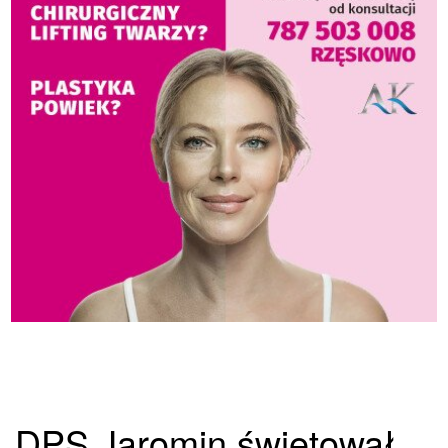
DPS Jaromin świętował