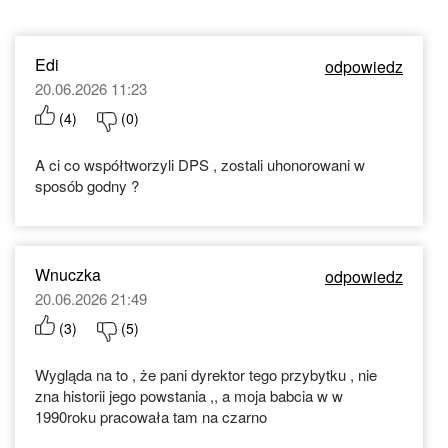
Edi
odpowiedz
20.06.2026 11:23
(
4
)
(
0
)
A ci co współtworzyli DPS , zostali uhonorowani w
sposób godny ?
Wnuczka
odpowiedz
20.06.2026 21:49
(
3
)
(
5
)
Wygląda na to , że pani dyrektor tego przybytku , nie
zna historii jego powstania ,, a moja babcia w w
1990roku pracowała tam na czarno