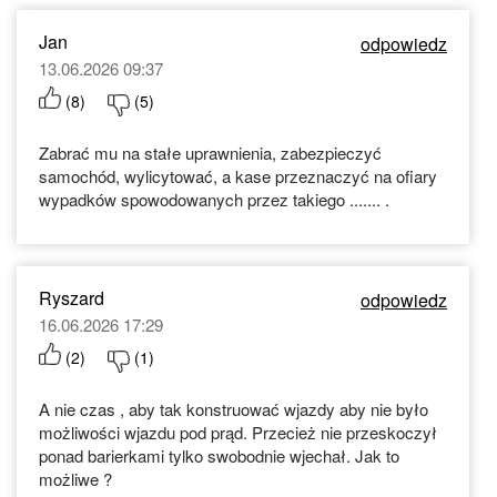
Jan
odpowiedz
13.06.2026 09:37
(
8
)
(
5
)
Zabrać mu na stałe uprawnienia, zabezpieczyć
samochód, wylicytować, a kase przeznaczyć na ofiary
wypadków spowodowanych przez takiego ....... .
Ryszard
odpowiedz
16.06.2026 17:29
(
2
)
(
1
)
A nie czas , aby tak konstruować wjazdy aby nie było
możliwości wjazdu pod prąd. Przecież nie przeskoczył
ponad barierkami tylko swobodnie wjechał. Jak to
możliwe ?