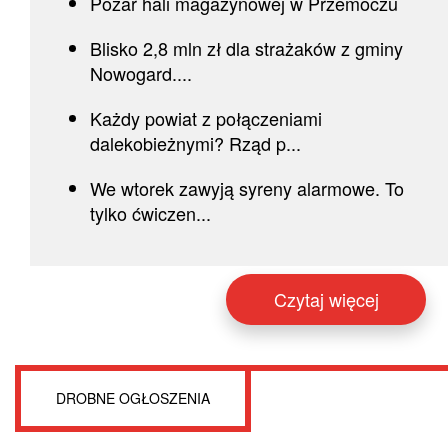
Pożar hali magazynowej w Przemoczu
Blisko 2,8 mln zł dla strażaków z gminy
Nowogard....
Każdy powiat z połączeniami
dalekobieżnymi? Rząd p...
We wtorek zawyją syreny alarmowe. To
tylko ćwiczen...
Czytaj więcej
DROBNE OGŁOSZENIA