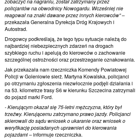
zobaczyć na nagraniu, został zatrzymany przez
policjantów na obwodnicy Nowogardu. Wcześniej nie
reagował na znaki dawane przez innych kierowców”
–
przekazała Generalna Dyrekcja Dróg Krajowych i
Autostrad.
Drogowcy podkreślają, że tego typu sytuacje należą do
najbardziej niebezpiecznych zdarzeń na drogach
szybkiego ruchu i apelują do kierowców o zachowanie
szczególnej ostrożności oraz przestrzeganie oznakowania.
Jak przekazała nam rzeczniczka Komendy Powiatowej
Policji w Goleniowie sierż. Martyna Kowalska, policjanci
po otrzymaniu zgłoszenia niezwłocznie podjęli działania i
na 53. kilometrze trasy S6 w kierunku Szczecina zatrzymali
do pojazd marki Ford.
- Kierującym okazał się 75-letni mężczyzna, który był
trzeźwy. Kierującemu zatrzymano prawo jazdy. Policjanci
skierowali do sądu wniosek o ukaranie oraz wniosek o
weryfikację posiadanych uprawnień do kierowania
pojazdami
– informuje rzeczniczka.