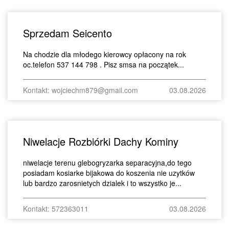
Sprzedam Seicento
Na chodzie dla młodego kierowcy opłacony na rok
oc.telefon 537 144 798 . Pisz smsa na początek...
Kontakt: wojciechm879@gmail.com
03.08.2026
Niwelacje Rozbiórki Dachy Kominy
niwelacje terenu glebogryzarka separacyjna,do tego
posiadam kosiarke bijakowa do koszenia nie uzytków
lub bardzo zarosnietych dzialek i to wszystko je...
Kontakt: 572363011
03.08.2026