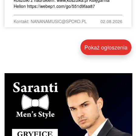
Koszulki z nadrukiem. www,koszulka.pl Księgarnia
Helion https://webep1.com/go/551d9faa87
Kontakt: NANANAMUSIC@SPOKO.PL
02.08.2026
Pokaż ogłoszenia