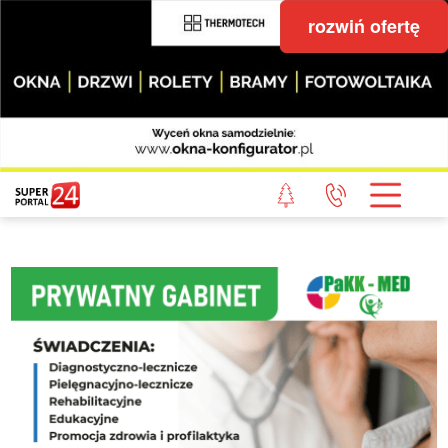
rozwiń ofertę
STRONA GŁÓWNA
POWIAT GRYFICKI
POWIAT ŁOBESKI
POWIAT GOLENIOWSKI
WIADOMOŚCI Z LASU
STUDIO SUPERPORTALU
KONTAKT
REDAKCJA
REGULAMIN