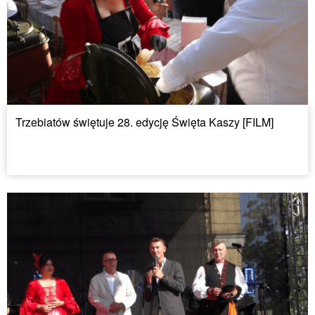
Trzebiatów świętuje 28. edycję Święta Kaszy [FILM]