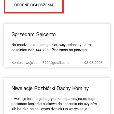
DROBNE OGŁOSZENIA
Sprzedam Seicento
Na chodzie dla młodego kierowcy opłacony na rok
oc.telefon 537 144 798 . Pisz smsa na początek...
Kontakt: wojciechm879@gmail.com
03.08.2026
Niwelacje Rozbiórki Dachy Kominy
niwelacje terenu glebogryzarka separacyjna,do tego
posiadam kosiarke bijakowa do koszenia nie uzytków
lub bardzo zarosnietych dzialek i to wszystko je...