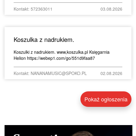
Kontakt: 572363011
03.08.2026
Koszulka z nadrukiem.
Koszulki z nadrukiem. www,koszulka.pl Księgarnia
Helion https://webep1.com/go/551d9faa87
Kontakt: NANANAMUSIC@SPOKO.PL
02.08.2026
Pokaż ogłoszenia