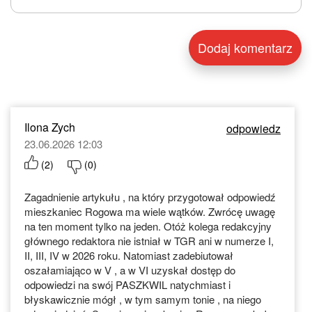
Ilona Zych
odpowiedz
23.06.2026 12:03
(
2
)
(
0
)
Zagadnienie artykułu , na który przygotował odpowiedź
mieszkaniec Rogowa ma wiele wątków. Zwrócę uwagę
na ten moment tylko na jeden. Otóż kolega redakcyjny
głównego redaktora nie istniał w TGR ani w numerze I,
II, III, IV w 2026 roku. Natomiast zadebiutował
oszałamiająco w V , a w VI uzyskał dostęp do
odpowiedzi na swój PASZKWIL natychmiast i
błyskawicznie mógł , w tym samym tonie , na niego