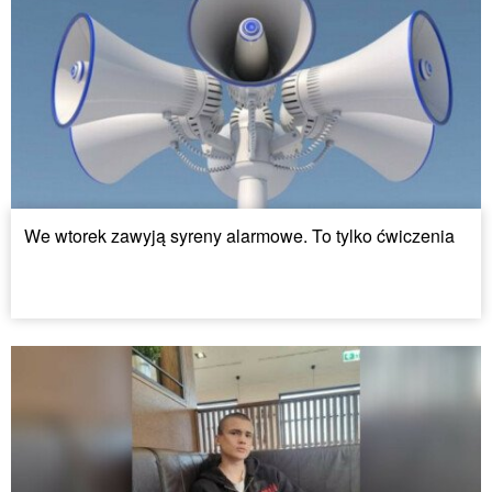
We wtorek zawyją syreny alarmowe. To tylko ćwiczenia