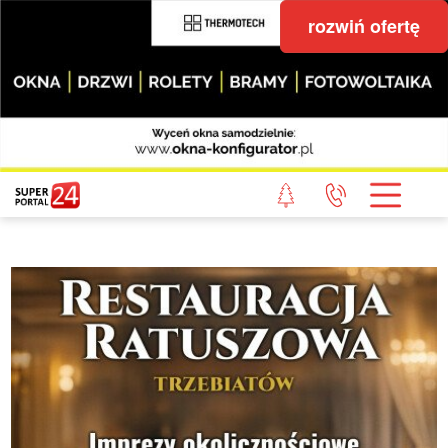
rozwiń ofertę
STRONA GŁÓWNA
POWIAT GRYFICKI
POWIAT ŁOBESKI
POWIAT GOLENIOWSKI
WIADOMOŚCI Z LASU
STUDIO SUPERPORTALU
KONTAKT
REDAKCJA
REGULAMIN