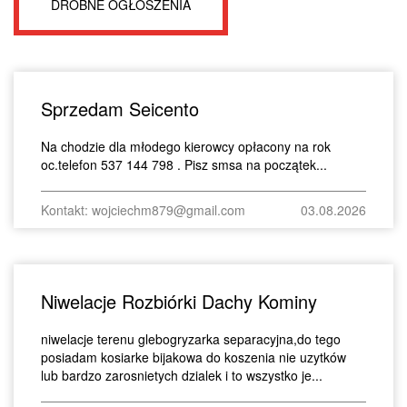
DROBNE OGŁOSZENIA
Sprzedam Seicento
Na chodzie dla młodego kierowcy opłacony na rok
oc.telefon 537 144 798 . Pisz smsa na początek...
Kontakt: wojciechm879@gmail.com
03.08.2026
Niwelacje Rozbiórki Dachy Kominy
niwelacje terenu glebogryzarka separacyjna,do tego
posiadam kosiarke bijakowa do koszenia nie uzytków
lub bardzo zarosnietych dzialek i to wszystko je...