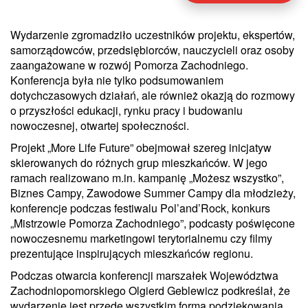
Wydarzenie zgromadziło uczestników projektu, ekspertów,
samorządowców, przedsiębiorców, nauczycieli oraz osoby
zaangażowane w rozwój Pomorza Zachodniego.
Konferencja była nie tylko podsumowaniem
dotychczasowych działań, ale również okazją do rozmowy
o przyszłości edukacji, rynku pracy i budowaniu
nowoczesnej, otwartej społeczności.
Projekt „More Life Future” obejmował szereg inicjatyw
skierowanych do różnych grup mieszkańców. W jego
ramach realizowano m.in. kampanię „Możesz wszystko”,
Biznes Campy, Zawodowe Summer Campy dla młodzieży,
konferencje podczas festiwalu Pol’and’Rock, konkurs
„Mistrzowie Pomorza Zachodniego”, podcasty poświęcone
nowoczesnemu marketingowi terytorialnemu czy filmy
prezentujące inspirujących mieszkańców regionu.
Podczas otwarcia konferencji marszałek Województwa
Zachodniopomorskiego Olgierd Geblewicz podkreślał, że
wydarzenie jest przede wszystkim formą podziękowania