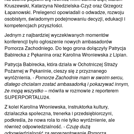
Kruszewski, Katarzyna Niedzielska-Czyż oraz Grzegorz
Łapanowski. Prelegenci opowiadali o odwadze, rozwoju
osobistym, świadomym podejmowaniu decyzji, edukacji i
kompetencjach przyszłości.
Jednym z najbardziej wyczekiwanych momentów
konferencji było ogłoszenie nowych ambasadorów
Pomorza Zachodniego. Do tego grona dołączyły Patrycja
Babirecka z Pękanina oraz Karolina Wroniewska z Lipian.
Patrycja Babirecka, która działa w Ochotniczej Straży
Pożarnej w Pękaninie, cieszy się z przyznanego
wyróżnienia.
- Pomorze Zachodnie mam w swoim sercu,
dlatego chciałam zostać ambasadorką i pokazywać innym,
że mogą wszystko
– mówiła w rozmowie z reporterem
SUPERPORTALU24.
Z kolei Karolina Wroniewska, instruktorka kultury,
działaczka społeczna, trenerka i przedsiębiorczyni,
podkreśla, że nowa rola to nie tylko wyróżnienie, ale
również odpowiedzialność.
- Czuję dużą
odpowiedzialność za reprezentowanie Pomorza