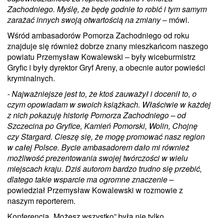
Zachodniego. Myślę, że będę godnie to robić i tym samym
zarażać innych swoją otwartością na zmiany
– mówi.
Wśród ambasadorów Pomorza Zachodniego od roku
znajduje się również dobrze znany mieszkańcom naszego
powiatu Przemysław Kowalewski – były wiceburmistrz
Gryfic i były dyrektor Gryf Areny, a obecnie autor powieści
kryminalnych.
- Najważniejsze jest to, że ktoś zauważył i docenił to, o
czym opowiadam w swoich książkach. Właściwie w każdej
z nich pokazuję historię Pomorza Zachodniego – od
Szczecina po Gryfice, Kamień Pomorski, Wolin, Chojnę
czy Stargard. Cieszę się, że mogę promować nasz region
w całej Polsce. Bycie ambasadorem dało mi również
możliwość prezentowania swojej twórczości w wielu
miejscach kraju. Dziś autorom bardzo trudno się przebić,
dlatego takie wsparcie ma ogromne znaczenie
–
powiedział Przemysław Kowalewski w rozmowie z
naszym reporterem.
Konferencja „Możesz wszystko” była nie tylko