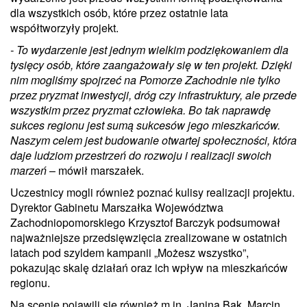
dla wszystkich osób, które przez ostatnie lata
współtworzyły projekt.
- To wydarzenie jest jednym wielkim podziękowaniem dla
tysięcy osób, które zaangażowały się w ten projekt. Dzięki
nim mogliśmy spojrzeć na Pomorze Zachodnie nie tylko
przez pryzmat inwestycji, dróg czy infrastruktury, ale przede
wszystkim przez pryzmat człowieka. Bo tak naprawdę
sukces regionu jest sumą sukcesów jego mieszkańców.
Naszym celem jest budowanie otwartej społeczności, która
daje ludziom przestrzeń do rozwoju i realizacji swoich
marzeń
– mówił marszałek.
Uczestnicy mogli również poznać kulisy realizacji projektu.
Dyrektor Gabinetu Marszałka Województwa
Zachodniopomorskiego Krzysztof Barczyk podsumował
najważniejsze przedsięwzięcia zrealizowane w ostatnich
latach pod szyldem kampanii „Możesz wszystko”,
pokazując skalę działań oraz ich wpływ na mieszkańców
regionu.
Na scenie pojawili się również m.in. Janina Bąk, Marcin