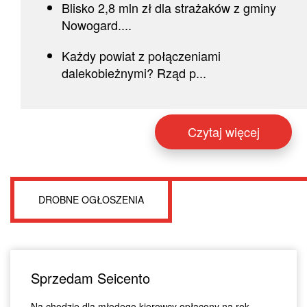
Blisko 2,8 mln zł dla strażaków z gminy
Nowogard....
Każdy powiat z połączeniami
dalekobieżnymi? Rząd p...
Czytaj więcej
DROBNE OGŁOSZENIA
Sprzedam Seicento
Na chodzie dla młodego kierowcy opłacony na rok