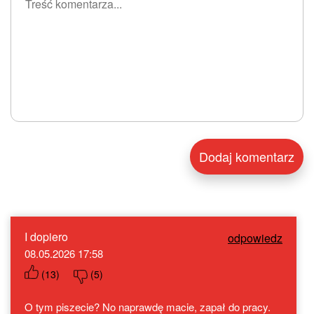
I dopiero
odpowiedz
08.05.2026 17:58
(
13
)
(
5
)
O tym piszecie? No naprawdę macie, zapał do pracy.