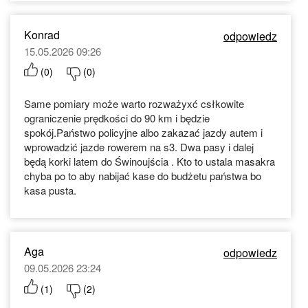
Konrad
odpowiedz
15.05.2026 09:26
(
0
)
(
0
)
Same pomiary może warto rozważyxć csłkowite
ograniczenie prędkości do 90 km i będzie
spokój.Państwo policyjne albo zakazać jazdy autem i
wprowadzić jazde rowerem na s3. Dwa pasy i dalej
będą korki latem do Świnoujścia . Kto to ustala masakra
chyba po to aby nabijać kase do budżetu państwa bo
kasa pusta.
Aga
odpowiedz
09.05.2026 23:24
(
1
)
(
2
)