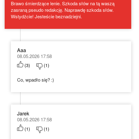
Brawo śmierdzące lenie. Szkoda słów na tą waszą
zasraną pseudo redakcję. Naprawdę szkoda słów.
Wstydźcie! Jesteście beznadziejni.
Aaa
08.05.2026 17:58
(
3
)
(
1
)
Co, wpadło się? :)
Jarek
08.05.2026 17:58
(
1
)
(
1
)