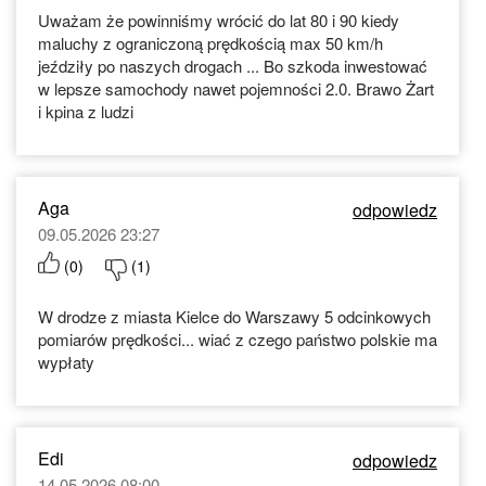
Uważam że powinniśmy wrócić do lat 80 i 90 kiedy
maluchy z ograniczoną prędkością max 50 km/h
jeździły po naszych drogach ... Bo szkoda inwestować
w lepsze samochody nawet pojemności 2.0. Brawo Żart
i kpina z ludzi
Aga
odpowiedz
09.05.2026 23:27
(
0
)
(
1
)
W drodze z miasta Kielce do Warszawy 5 odcinkowych
pomiarów prędkości... wiać z czego państwo polskie ma
wypłaty
Edi
odpowiedz
14.05.2026 08:00