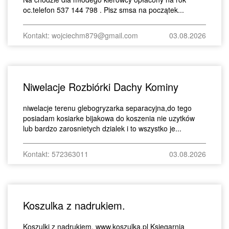
oc.telefon 537 144 798 . Pisz smsa na początek...
Kontakt: wojciechm879@gmail.com
03.08.2026
Niwelacje Rozbiórki Dachy Kominy
niwelacje terenu glebogryzarka separacyjna,do tego
posiadam kosiarke bijakowa do koszenia nie uzytków
lub bardzo zarosnietych dzialek i to wszystko je...
Kontakt: 572363011
03.08.2026
Koszulka z nadrukiem.
Koszulki z nadrukiem. www,koszulka.pl Księgarnia