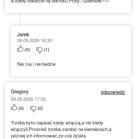
A kiedy otwarcie na odcinku Płoty- Goleniów???
Jarek
08.05.2026 16:30
(
0
)
(
1
)
Nie ma i nie bedzie
Gregory
odpowiedz
09.05.2026 17:50
(
0
)
(
0
)
Trzeba było napisać kiedy włączą,a nie kiedy
włączyli.Przecież trzeba zarobić na kierowcach,a
pózniej ich informować,że coś działa.