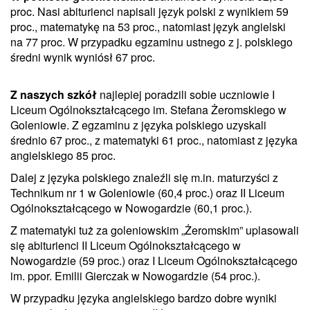
proc. Nasi abiturienci napisali język polski z wynikiem 59
proc., matematykę na 53 proc., natomiast język angielski
na 77 proc. W przypadku egzaminu ustnego z j. polskiego
średni wynik wyniósł 67 proc.
Z naszych szkół
najlepiej poradzili sobie uczniowie I
Liceum Ogólnokształcącego im. Stefana Żeromskiego w
Goleniowie. Z egzaminu z języka polskiego uzyskali
średnio 67 proc., z matematyki 61 proc., natomiast z języka
angielskiego 85 proc.
Dalej z języka polskiego znaleźli się m.in. maturzyści z
Technikum nr 1 w Goleniowie (60,4 proc.) oraz II Liceum
Ogólnokształcącego w Nowogardzie (60,1 proc.).
Z matematyki tuż za goleniowskim „Żeromskim” uplasowali
się abiturienci II Liceum Ogólnokształcącego w
Nowogardzie (59 proc.) oraz I Liceum Ogólnokształcącego
im. ppor. Emilii Gierczak w Nowogardzie (54 proc.).
W przypadku języka angielskiego bardzo dobre wyniki