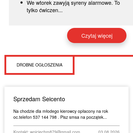
We wtorek zawyją syreny alarmowe. To
tylko ćwiczen...
Czytaj więcej
DROBNE OGŁOSZENIA
Sprzedam Seicento
Na chodzie dla młodego kierowcy opłacony na rok
oc.telefon 537 144 798 . Pisz smsa na początek...
Kontakt: wojciechm879@gmail.com
03.08.2026