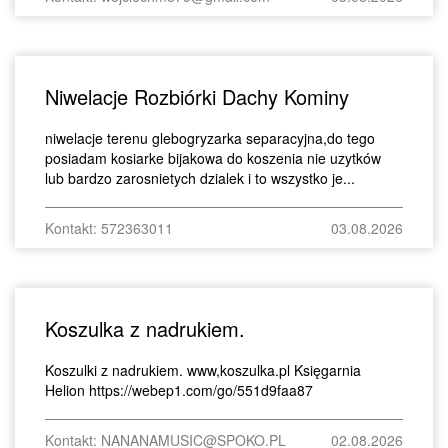
Niwelacje Rozbiórki Dachy Kominy
niwelacje terenu glebogryzarka separacyjna,do tego
posiadam kosiarke bijakowa do koszenia nie uzytków
lub bardzo zarosnietych dzialek i to wszystko je...
Kontakt: 572363011
03.08.2026
Koszulka z nadrukiem.
Koszulki z nadrukiem. www,koszulka.pl Księgarnia
Helion https://webep1.com/go/551d9faa87
Kontakt: NANANAMUSIC@SPOKO.PL
02.08.2026