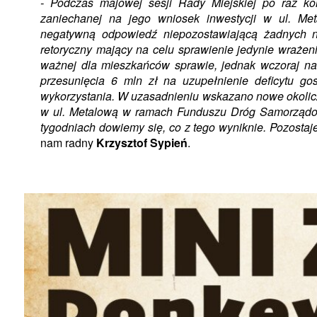
- Podczas majowej sesji Rady Miejskiej po raz ko
zaniechanej na jego wniosek inwestycji w ul. M
negatywną odpowiedź niepozostawiającą żadnych n
retoryczny mający na celu sprawienie jedynie wrażeni
ważnej dla mieszkańców sprawie, jednak wczoraj na
przesunięcia 6 mln zł na uzupełnienie deficytu go
wykorzystania. W uzasadnieniu wskazano nowe okolicz
w ul. Metalową w ramach Funduszu Dróg Samorządow
tygodniach dowiemy się, co z tego wyniknie. Pozostaj
nam radny
Krzysztof Sypień
.