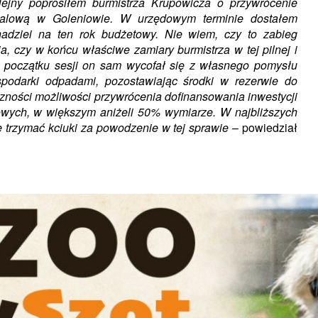
lejny poprosiłem burmistrza Krupowicza o przywrócenie
etalową w Goleniowie. W urzędowym terminie dostałem
adziei na ten rok budżetowy. Nie wiem, czy to zabieg
a, czy w końcu właściwe zamiary burmistrza w tej pilnej i
 początku sesji on sam wycofał się z własnego pomysłu
spodarki odpadami, pozostawiając środki w rezerwie do
ności możliwości przywrócenia dofinansowania inwestycji
ych, w większym aniżeli 50% wymiarze. W najbliższych
e trzymać kciuki za powodzenie w tej sprawie
– powiedział