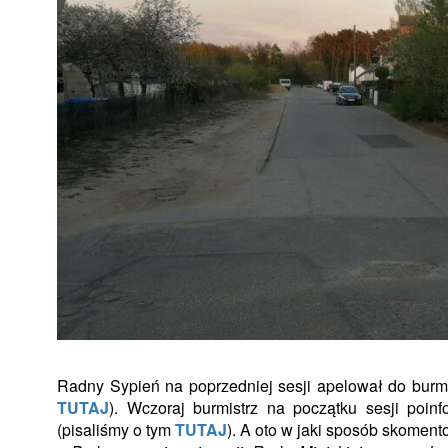
Radny Sypień na poprzedniej sesji apelował do burmi
TUTAJ
). Wczoraj burmistrz na początku sesji poinf
(pisaliśmy o tym
TUTAJ
). A oto w jaki sposób skoment