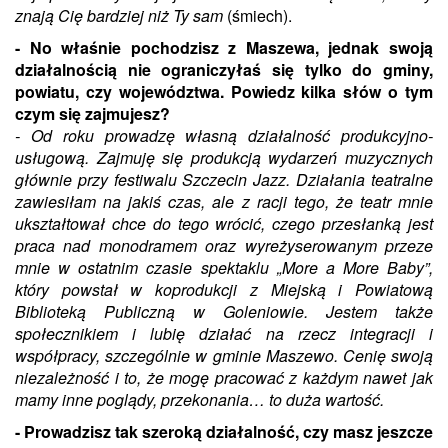
znają Cię bardziej niż Ty sam
(śmiech).
- No właśnie pochodzisz z Maszewa, jednak swoją
działalnością nie ograniczyłaś się tylko do gminy,
powiatu, czy województwa. Powiedz kilka słów o tym
czym się zajmujesz?
- Od roku prowadzę własną działalność produkcyjno-
usługową. Zajmuję się produkcją wydarzeń muzycznych
głównie przy festiwalu Szczecin Jazz. Działania teatralne
zawiesiłam na jakiś czas, ale z racji tego, że teatr mnie
ukształtował chce do tego wrócić, czego przesłanką jest
praca nad monodramem oraz wyreżyserowanym przeze
mnie w ostatnim czasie spektaklu „More a More Baby”,
który powstał w koprodukcji z Miejską i Powiatową
Biblioteką Publiczną w Goleniowie. Jestem także
społecznikiem i lubię działać na rzecz integracji i
współpracy, szczególnie w gminie Maszewo. Cenię swoją
niezależność i to, że mogę pracować z każdym nawet jak
mamy inne poglądy, przekonania… to duża wartość.
- Prowadzisz tak szeroką działalność, czy masz jeszcze