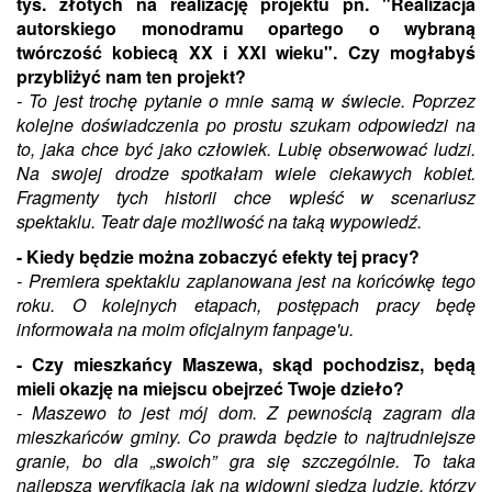
tys. złotych na realizację projektu pn. "Realizacja
autorskiego monodramu opartego o wybraną
twórczość kobiecą XX i XXI wieku". Czy mogłabyś
przybliżyć nam ten projekt?
- To jest trochę pytanie o mnie samą w świecie. Poprzez
kolejne doświadczenia po prostu szukam odpowiedzi na
to, jaka chce być jako człowiek. Lubię obserwować ludzi.
Na swojej drodze spotkałam wiele ciekawych kobiet.
Fragmenty tych historii chce wpleść w scenariusz
spektaklu. Teatr daje możliwość na taką wypowiedź.
- Kiedy będzie można zobaczyć efekty tej pracy?
- Premiera spektaklu zaplanowana jest na końcówkę tego
roku. O kolejnych etapach, postępach pracy będę
informowała na moim oficjalnym fanpage'u.
- Czy mieszkańcy Maszewa, skąd pochodzisz, będą
mieli okazję na miejscu obejrzeć Twoje dzieło?
- Maszewo to jest mój dom. Z pewnością zagram dla
mieszkańców gminy. Co prawda będzie to najtrudniejsze
granie, bo dla „swoich” gra się szczególnie. To taka
najlepsza weryfikacja jak na widowni siedzą ludzie, którzy