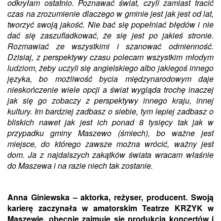
odkryłam ostatnio. Poznawać świat, czyli zamiast tracić
czas na zrozumienie dlaczego w gminie jest jak jest od lat,
tworzyć swoją jakość. Nie bać się popełniać błędów i nie
dać się zaszufladkować, że się jest po jakieś stronie.
Rozmawiać ze wszystkimi i szanować odmienność.
Dzisiaj, z perspektywy czasu polecam wszystkim młodym
ludziom, żeby uczyli się angielskiego albo jakiegoś innego
języka, bo możliwość bycia międzynarodowym daje
nieskończenie wiele opcji a świat wygląda trochę inaczej
jak się go zobaczy z perspektywy innego kraju, innej
kultury. Im bardziej zadbasz o siebie, tym lepiej zadbasz o
bliskich nawet jak jest ich ponad 8 tysięcy tak jak w
przypadku gminy Maszewo (śmiech), bo ważne jest
miejsce, do którego zawsze można wrócić, ważny jest
dom. Ja z najdalszych zakątków świata wracam właśnie
do Maszewa i na razie niech tak zostanie.
Anna Giniewska – aktorka, reżyser, producent. Swoją
karierę zaczynała w amatorskim Teatrze KRZYK w
Maszewie, obecnie zajmuje się produkcją koncertów i