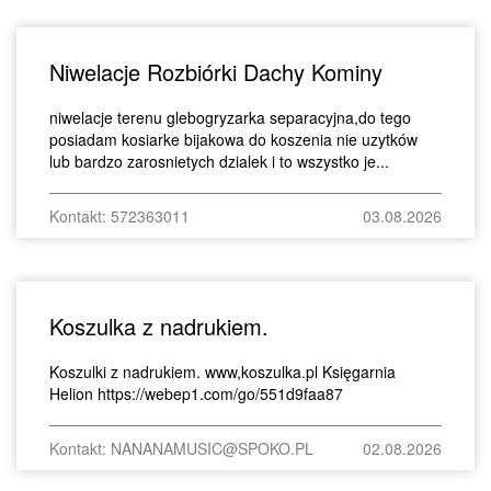
Niwelacje Rozbiórki Dachy Kominy
niwelacje terenu glebogryzarka separacyjna,do tego
posiadam kosiarke bijakowa do koszenia nie uzytków
lub bardzo zarosnietych dzialek i to wszystko je...
Kontakt: 572363011
03.08.2026
Koszulka z nadrukiem.
Koszulki z nadrukiem. www,koszulka.pl Księgarnia
Helion https://webep1.com/go/551d9faa87
Kontakt: NANANAMUSIC@SPOKO.PL
02.08.2026