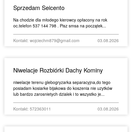
Sprzedam Seicento
Na chodzie dla młodego kierowcy opłacony na rok
oc.telefon 537 144 798 . Pisz smsa na początek...
Kontakt: wojciechm879@gmail.com
03.08.2026
Niwelacje Rozbiórki Dachy Kominy
niwelacje terenu glebogryzarka separacyjna,do tego
posiadam kosiarke bijakowa do koszenia nie uzytków
lub bardzo zarosnietych dzialek i to wszystko je...
Kontakt: 572363011
03.08.2026