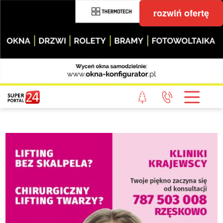
rozwiń ofertę
STRONA GŁÓWNA
POWIAT GRYFICKI
POWIAT ŁOBESKI
POWIAT GOLENIOWSKI
WIADOMOŚCI Z LASU
STUDIO SUPERPORTALU
KONTAKT
REDAKCJA
REGULAMIN