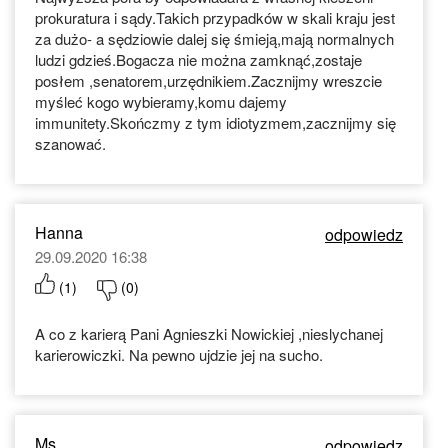
prokuratura i sądy.Takich przypadków w skali kraju jest
za dużo- a sędziowie dalej się śmieją,mają normalnych
ludzi gdzieś.Bogacza nie można zamknąć,zostaje
posłem ,senatorem,urzędnikiem.Zacznijmy wreszcie
myśleć kogo wybieramy,komu dajemy
immunitety.Skończmy z tym idiotyzmem,zacznijmy się
szanować.
Hanna
odpowiedz
29.09.2020 16:38
(
1
)
(
0
)
A co z karierą Pani Agnieszki Nowickiej ,nieslychanej
karierowiczki. Na pewno ujdzie jej na sucho.
Ms
odpowiedz