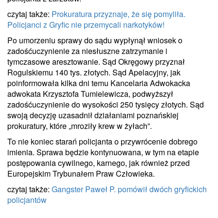
czytaj także:
Prokuratura przyznaje, że się pomyliła.
Policjanci z Gryfic nie przemycali narkotyków!
Po umorzeniu sprawy do sądu wypłynął wniosek o
zadośćuczynienie za niesłuszne zatrzymanie i
tymczasowe aresztowanie. Sąd Okręgowy przyznał
Rogulskiemu 140 tys. złotych. Sąd Apelacyjny, jak
poinformowała kilka dni temu Kancelaria Adwokacka
adwokata Krzysztofa Tumielewicza, podwyższył
zadośćuczynienie do wysokości 250 tysięcy złotych. Sąd
swoją decyzję uzasadnił działaniami poznańskiej
prokuratury, które „mroziły krew w żyłach”.
To nie koniec starań policjanta o przywrócenie dobrego
imienia. Sprawa będzie kontynuowana, w tym na etapie
postępowania cywilnego, karnego, jak również przed
Europejskim Trybunałem Praw Człowieka.
czytaj także:
Gangster Paweł P. pomówił dwóch gryfickich
policjantów