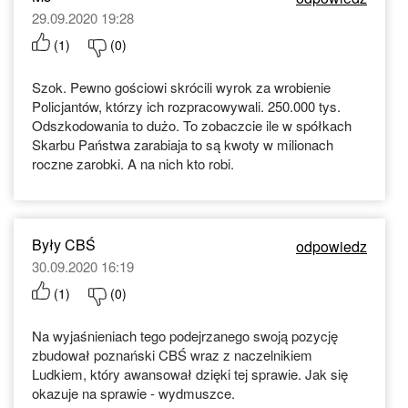
29.09.2020 19:28
(
1
)
(
0
)
Szok. Pewno gościowi skrócili wyrok za wrobienie
Policjantów, którzy ich rozpracowywali. 250.000 tys.
Odszkodowania to dużo. To zobaczcie ile w spółkach
Skarbu Państwa zarabiaja to są kwoty w milionach
roczne zarobki. A na nich kto robi.
Były CBŚ
odpowiedz
30.09.2020 16:19
(
1
)
(
0
)
Na wyjaśnieniach tego podejrzanego swoją pozycję
zbudował poznański CBŚ wraz z naczelnikiem
Ludkiem, który awansował dzięki tej sprawie. Jak się
okazuje na sprawie - wydmuszce.