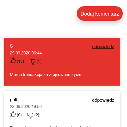
S
odpowiedz
29.09.2020 06:44
(
13
)
(
1
)
Marna transakcja za zrujnowane życie
poli
odpowiedz
28.09.2020 19:56
(
9
)
(
2
)