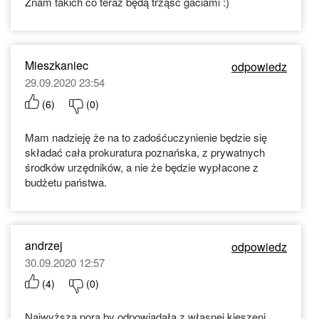
Znam takich co teraz będą trząść gaciami :)
Mieszkaniec
odpowiedz
29.09.2020 23:54
(
6
)
(
0
)
Mam nadzieję że na to zadośćuczynienie będzie się
składać cała prokuratura poznańska, z prywatnych
środków urzędników, a nie że będzie wypłacone z
budżetu państwa.
andrzej
odpowiedz
30.09.2020 12:57
(
4
)
(
0
)
Najwyższa pora by odpowiadała z własnej kieszeni