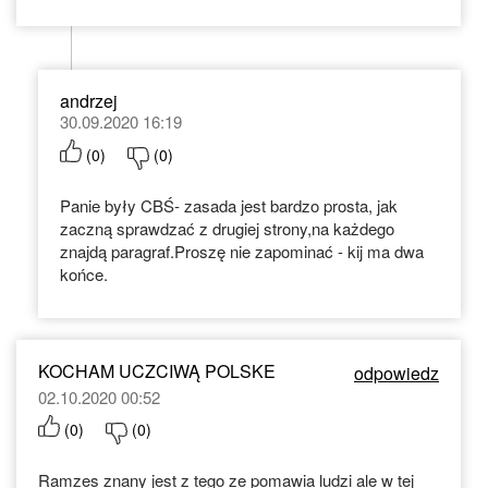
andrzej
30.09.2020 16:19
(
0
)
(
0
)
Panie były CBŚ- zasada jest bardzo prosta, jak
zaczną sprawdzać z drugiej strony,na każdego
znajdą paragraf.Proszę nie zapominać - kij ma dwa
końce.
KOCHAM UCZCIWĄ POLSKE
odpowiedz
02.10.2020 00:52
(
0
)
(
0
)
Ramzes znany jest z tego ze pomawia ludzi ale w tej