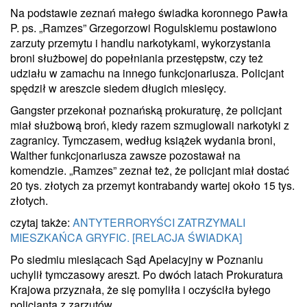
Na podstawie zeznań małego świadka koronnego Pawła
P. ps. „Ramzes” Grzegorzowi Rogulskiemu postawiono
zarzuty przemytu i handlu narkotykami, wykorzystania
broni służbowej do popełniania przestępstw, czy też
udziału w zamachu na innego funkcjonariusza. Policjant
spędził w areszcie siedem długich miesięcy.
Gangster przekonał poznańską prokuraturę, że policjant
miał służbową broń, kiedy razem szmuglowali narkotyki z
zagranicy. Tymczasem, według książek wydania broni,
Walther funkcjonariusza zawsze pozostawał na
komendzie. „Ramzes” zeznał też, że policjant miał dostać
20 tys. złotych za przemyt kontrabandy wartej około 15 tys.
złotych.
czytaj także:
ANTYTERRORYŚCI ZATRZYMALI
MIESZKAŃCA GRYFIC. [RELACJA ŚWIADKA]
Po siedmiu miesiącach Sąd Apelacyjny w Poznaniu
uchylił tymczasowy areszt. Po dwóch latach Prokuratura
Krajowa przyznała, że się pomyliła i oczyściła byłego
policjanta z zarzutów.