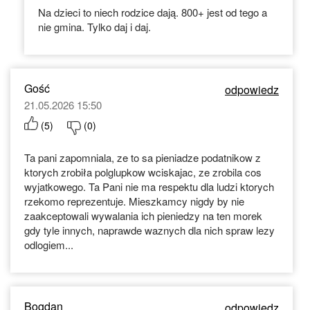
Na dzieci to niech rodzice dają. 800+ jest od tego a
nie gmina. Tylko daj i daj.
Gość
odpowiedz
21.05.2026 15:50
(
5
)
(
0
)
Ta pani zapomniala, ze to sa pieniadze podatnikow z
ktorych zrobiła polglupkow wciskajac, ze zrobila cos
wyjatkowego. Ta Pani nie ma respektu dla ludzi ktorych
rzekomo reprezentuje. Mieszkamcy nigdy by nie
zaakceptowali wywalania ich pieniedzy na ten morek
gdy tyle innych, naprawde waznych dla nich spraw lezy
odlogiem...
Bogdan
odpowiedz