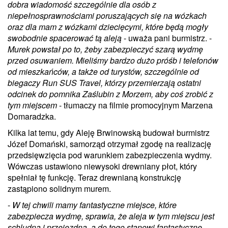
dobra wiadomość szczególnie dla osób z
niepełnosprawnościami poruszających się na wózkach
oraz dla mam z wózkami dziecięcymi, które będą mogły
swobodnie spacerować tą aleją
- uważa pani burmistrz. -
Murek powstał po to, żeby zabezpieczyć szarą wydmę
przed osuwaniem. Mieliśmy bardzo dużo próśb i telefonów
od mieszkańców, a także od turystów, szczególnie od
biegaczy Run SUS Travel, którzy przemierzają ostatni
odcinek do pomnika Zaślubin z Morzem, aby coś zrobić z
tym miejscem
- tłumaczy na filmie promocyjnym Marzena
Domaradzka.
Kilka lat temu, gdy Aleję Brwinowską budował burmistrz
Józef Domański, samorząd otrzymał zgodę na realizację
przedsięwzięcia pod warunkiem zabezpieczenia wydmy.
Wówczas ustawiono niewysoki drewniany płot, który
spełniał tę funkcję. Teraz drewnianą konstrukcję
zastąpiono solidnym murem.
-
W tej chwili mamy fantastyczne miejsce, które
zabezpiecza wydmę, sprawia, że aleja w tym miejscu jest
schludna i przejezdna, a do tego stanowi fantastyczne