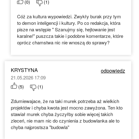
(
0
)
(
1
)
Cóż za kultura wypowiedzi. Zwykły burak przy tym
to demon inteligencji i kultury. Po co redakcja, która
pisze na wstępie " Szanujmy się, hejtowanie jest
karalne!" puszcza takie i podobne komentarze, które
oprócz chamstwa nic nie wnoszą do sprawy?
KRYSTYNA
odpowiedz
21.05.2026 17:09
(
5
)
(
1
)
Zdumiewajace, że na taki murek potrzeba aż wielkich
projektów i chyba kwota jest mocno zawyżona. Ten kto
stawiał murek chyba życzyłby sobie więcej takich
zleceń, nie mam nic do czynienia z budowlanka ale to
chyba najprostsza "budowla"