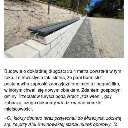
Budowla o dokładnej długości 33,4 metra powstała w tym
roku. To inwestycja tak istotna, że pani burmistrz
postanowiła zaprosić zaprzyjaźnione media i nagrać film,
w którym chwali się nowym obiektem. Zdaniem gospodyni
gminy Trzebiatów turyści będą wręcz „zdziwieni”, gdy
zobaczą, czego dokonały władze w nadmorskiej
miejscowości.
-
Ci, którzy dopiero teraz przyjechali do Mrzeżyna, zdziwią
się, że przy Alei Brwinowskiej stanął murek oporowy. To