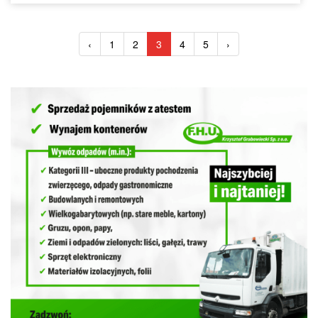
‹
1
2
3
4
5
›