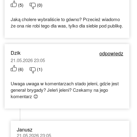
(
5
)
(
0
)
Jaką cholere wybraliście to gówno? Przecież wiadomo
że ona nie robi tego dla was, tylko dla siebie pod publikę.
Dzik
odpowiedz
21.05.2026 23:05
(
6
)
(
1
)
Uwaga uwaga w komentarzach stado jeleni, gdzie jest
generał brygady? Jeleń jeleni? Czekamy na jego
komentarz 😊
Janusz
21.05.2026 23:05