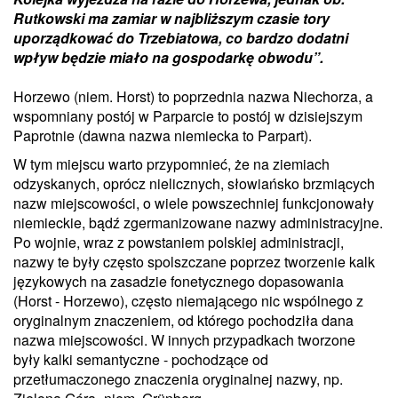
Rutkowski ma zamiar w najbliższym czasie tory
uporządkować do Trzebiatowa, co bardzo dodatni
wpływ będzie miało na gospodarkę obwodu”.
Horzewo (niem. Horst) to poprzednia nazwa Niechorza, a
wspomniany postój w Parparcie to postój w dzisiejszym
Paprotnie (dawna nazwa niemiecka to Parpart).
W tym miejscu warto przypomnieć, że na ziemiach
odzyskanych, oprócz nielicznych, słowiańsko brzmiących
nazw miejscowości, o wiele powszechniej funkcjonowały
niemieckie, bądź zgermanizowane nazwy administracyjne.
Po wojnie, wraz z powstaniem polskiej administracji,
nazwy te były często spolszczane poprzez tworzenie kalk
językowych na zasadzie fonetycznego dopasowania
(Horst - Horzewo), często niemającego nic wspólnego z
oryginalnym znaczeniem, od którego pochodziła dana
nazwa miejscowości. W innych przypadkach tworzone
były kalki semantyczne - pochodzące od
przetłumaczonego znaczenia oryginalnej nazwy, np.