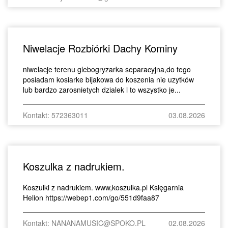
Niwelacje Rozbiórki Dachy Kominy
niwelacje terenu glebogryzarka separacyjna,do tego
posiadam kosiarke bijakowa do koszenia nie uzytków
lub bardzo zarosnietych dzialek i to wszystko je...
Kontakt: 572363011
03.08.2026
Koszulka z nadrukiem.
Koszulki z nadrukiem. www,koszulka.pl Księgarnia
Helion https://webep1.com/go/551d9faa87
Kontakt: NANANAMUSIC@SPOKO.PL
02.08.2026