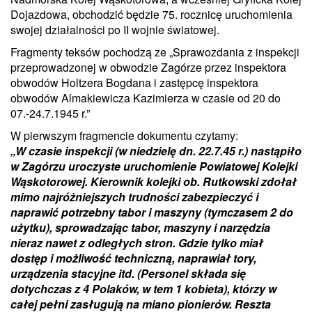
Dojazdowa, obchodzić będzie 75. rocznicę uruchomienia
swojej działalności po II wojnie światowej.
Fragmenty teksów pochodzą ze „Sprawozdania z inspekcji
przeprowadzonej w obwodzie Zagórze przez inspektora
obwodów Holtzera Bogdana i zastępcę inspektora
obwodów Almakiewicza Kazimierza w czasie od 20 do
07.-24.7.1945 r.”
W pierwszym fragmencie dokumentu czytamy:
„W czasie inspekcji (w niedzielę dn. 22.7.45 r.) nastąpiło
w Zagórzu uroczyste uruchomienie Powiatowej Kolejki
Wąskotorowej. Kierownik kolejki ob. Rutkowski zdołał
mimo najróżniejszych trudności zabezpieczyć i
naprawić potrzebny tabor i maszyny (tymczasem 2 do
użytku), sprowadzając tabor, maszyny i narzędzia
nieraz nawet z odległych stron. Gdzie tylko miał
dostęp i możliwość techniczną, naprawiał tory,
urządzenia stacyjne itd. (Personel składa się
dotychczas z 4 Polaków, w tem 1 kobieta), którzy w
całej pełni zasługują na miano pionierów. Reszta