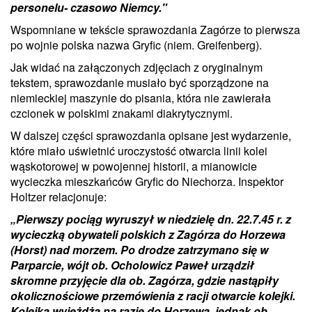
personelu- czasowo Niemcy."
Wspomniane w tekście sprawozdania Zagórze to pierwsza
po wojnie polska nazwa Gryfic (niem. Greifenberg).
Jak widać na załączonych zdjęciach z oryginalnym
tekstem, sprawozdanie musiało być sporządzone na
niemieckiej maszynie do pisania, która nie zawierała
czcionek w polskimi znakami diakrytycznymi.
W dalszej części sprawozdania opisane jest wydarzenie,
które miało uświetnić uroczystość otwarcia linii kolei
wąskotorowej w powojennej historii, a mianowicie
wycieczka mieszkańców Gryfic do Niechorza. Inspektor
Holtzer relacjonuje:
„Pierwszy pociąg wyruszył w niedzielę dn. 22.7.45 r. z
wycieczką obywateli polskich z Zagórza do Horzewa
(Horst) nad morzem. Po drodze zatrzymano się w
Parparcie, wójt ob. Ocholowicz Paweł urządził
skromne przyjęcie dla ob. Zagórza, gdzie nastąpiły
okolicznościowe przemówienia z racji otwarcie kolejki.
Kolejka wyjeżdża na razie do Horzewa, jednak ob.