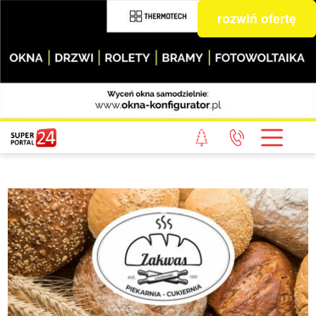
rozwiń ofertę
STRONA GŁÓWNA
POWIAT GRYFICKI
POWIAT ŁOBESKI
POWIAT GOLENIOWSKI
WIADOMOŚCI Z LASU
STUDIO SUPERPORTALU
KONTAKT
REDAKCJA
REGULAMIN