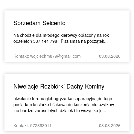
Sprzedam Seicento
Na chodzie dla młodego kierowcy opłacony na rok
oc.telefon 537 144 798 . Pisz smsa na początek...
Kontakt: wojciechm879@gmail.com
03.08.2026
Niwelacje Rozbiórki Dachy Kominy
niwelacje terenu glebogryzarka separacyjna,do tego
posiadam kosiarke bijakowa do koszenia nie uzytków
lub bardzo zarosnietych dzialek i to wszystko je...
Kontakt: 572363011
03.08.2026