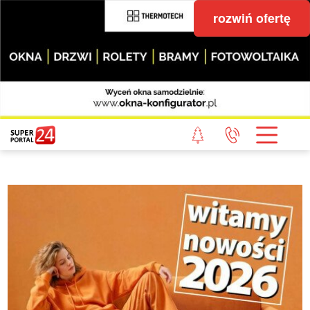
rozwiń ofertę
STRONA GŁÓWNA
POWIAT GRYFICKI
POWIAT ŁOBESKI
POWIAT GOLENIOWSKI
WIADOMOŚCI Z LASU
STUDIO SUPERPORTALU
KONTAKT
REDAKCJA
REGULAMIN