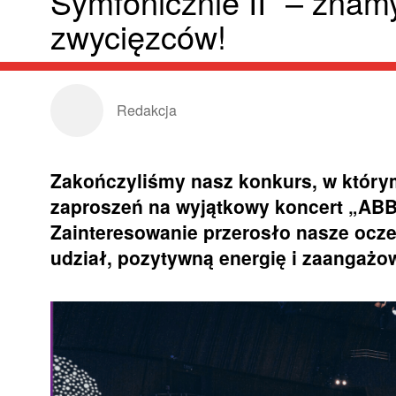
Symfonicznie II” – znam
zwycięzców!
Redakcja
Zakończyliśmy nasz konkurs, w który
zaproszeń na wyjątkowy koncert „ABBA 
Zainteresowanie przerosło nasze ocz
udział, pozytywną energię i zaangażo