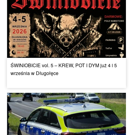
ŚWINIOBICIE vol. 5 – KREW, POT I DYM już 4 i 5
września w Długołęce