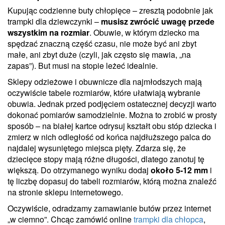
Kupując codzienne buty chłopięce – zresztą podobnie jak
trampki dla dziewczynki –
musisz zwrócić uwagę przede
wszystkim na rozmiar
. Obuwie, w którym dziecko ma
spędzać znaczną część czasu, nie może być ani zbyt
małe, ani zbyt duże (czyli, jak często się mawia, „na
zapas”). But musi na stopie leżeć idealnie.
Sklepy odzieżowe i obuwnicze dla najmłodszych mają
oczywiście tabele rozmiarów, które ułatwiają wybranie
obuwia. Jednak przed podjęciem ostatecznej decyzji warto
dokonać pomiarów samodzielnie. Można to zrobić w prosty
sposób – na białej kartce odrysuj kształt obu stóp dziecka i
zmierz w nich odległość od końca najdłuższego palca do
najdalej wysuniętego miejsca pięty. Zdarza się, że
dziecięce stopy mają różne długości, dlatego zanotuj tę
większą. Do otrzymanego wyniku dodaj
około 5-12 mm
i
tę liczbę dopasuj do tabeli rozmiarów, którą można znaleźć
na stronie sklepu internetowego.
Oczywiście, odradzamy zamawianie butów przez internet
„w ciemno”. Chcąc zamówić online
trampki dla chłopca
,