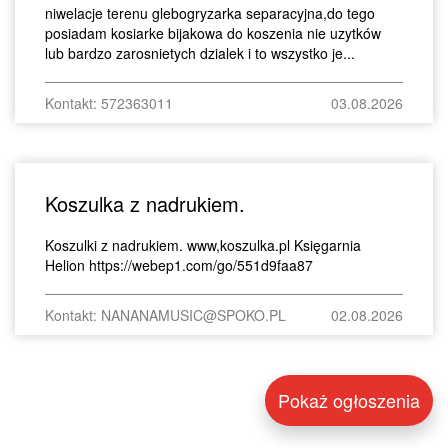
niwelacje terenu glebogryzarka separacyjna,do tego
posiadam kosiarke bijakowa do koszenia nie uzytków
lub bardzo zarosnietych dzialek i to wszystko je...
Kontakt: 572363011
03.08.2026
Koszulka z nadrukiem.
Koszulki z nadrukiem. www,koszulka.pl Księgarnia
Helion https://webep1.com/go/551d9faa87
Kontakt: NANANAMUSIC@SPOKO.PL
02.08.2026
Pokaż ogłoszenia