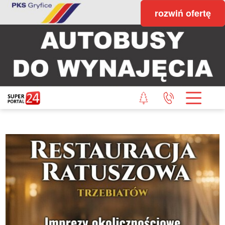
rozwiń ofertę
STRONA GŁÓWNA
POWIAT GRYFICKI
POWIAT ŁOBESKI
POWIAT GOLENIOWSKI
WIADOMOŚCI Z LASU
STUDIO SUPERPORTALU
KONTAKT
REDAKCJA
REGULAMIN