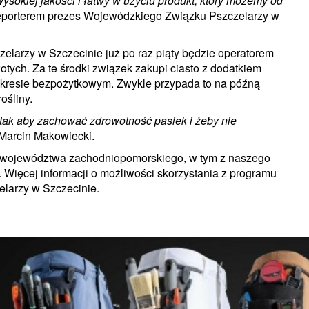
ysokiej jakości i łatwy w użyciu produkt, który możemy od
eporterem prezes Wojewódzkiego Związku Pszczelarzy w
larzy w Szczecinie już po raz piąty będzie operatorem
otych. Za te środki związek zakupi ciasto z dodatkiem
okresie bezpożytkowym. Zwykle przypada to na późną
ośliny.
tak aby zachować zdrowotność pasiek i żeby nie
 Marcin Makowiecki.
z województwa zachodniopomorskiego, w tym z naszego
. Więcej informacji o możliwości skorzystania z programu
elarzy w Szczecinie.