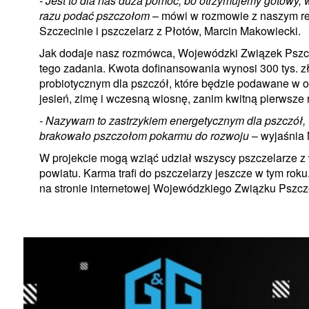
- Jest to dla nas duża pomoc, bo otrzymujemy gotowy, w
razu podać pszczołom
– mówi w rozmowie z naszym r
Szczecinie i pszczelarz z Płotów, Marcin Makowiecki.
Jak dodaje nasz rozmówca, Wojewódzki Związek Pszcze
tego zadania. Kwota dofinansowania wynosi 300 tys. zł
probiotycznym dla pszczół, które będzie podawane w 
jesień, zimę i wczesną wiosnę, zanim kwitną pierwsze r
- Nazywam to zastrzykiem energetycznym dla pszczół, 
brakowało pszczołom pokarmu do rozwoju
– wyjaśnia
W projekcie mogą wziąć udział wszyscy pszczelarze 
powiatu. Karma trafi do pszczelarzy jeszcze w tym roku
na stronie internetowej Wojewódzkiego Związku Pszcz