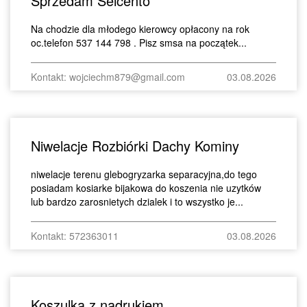
Sprzedam Seicento
Na chodzie dla młodego kierowcy opłacony na rok
oc.telefon 537 144 798 . Pisz smsa na początek...
Kontakt: wojciechm879@gmail.com
03.08.2026
Niwelacje Rozbiórki Dachy Kominy
niwelacje terenu glebogryzarka separacyjna,do tego
posiadam kosiarke bijakowa do koszenia nie uzytków
lub bardzo zarosnietych dzialek i to wszystko je...
Kontakt: 572363011
03.08.2026
Koszulka z nadrukiem.