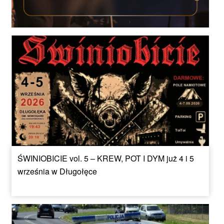
ŚWINIOBICIE vol. 5 – KREW, POT I DYM już 4 i 5
września w Długołęce