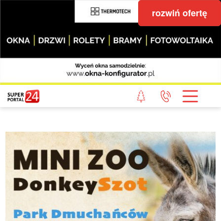
rozwiń ofertę
STRONA GŁÓWNA
POWIAT GRYFICKI
POWIAT ŁOBESKI
POWIAT GOLENIOWSKI
WIADOMOŚCI Z LASU
STUDIO SUPERPORTALU
KONTAKT
REDAKCJA
REGULAMIN