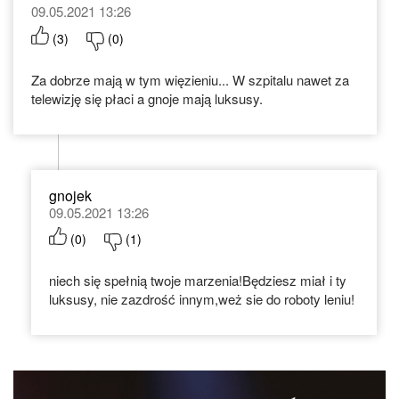
09.05.2021 13:26
(
3
)
(
0
)
Za dobrze mają w tym więzieniu... W szpitalu nawet za
telewizję się płaci a gnoje mają luksusy.
gnojek
09.05.2021 13:26
(
0
)
(
1
)
niech się spełnią twoje marzenia!Będziesz miał i ty
luksusy, nie zazdrość innym,weż sie do roboty leniu!