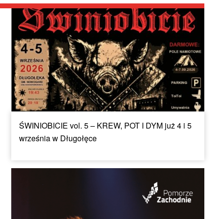
ŚWINIOBICIE vol. 5 – KREW, POT I DYM już 4 i 5
września w Długołęce