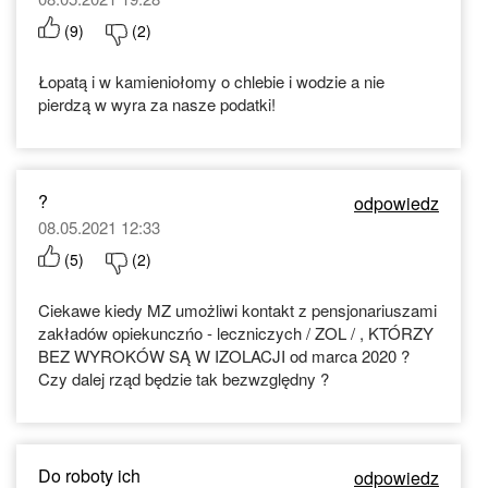
(
9
)
(
2
)
Łopatą i w kamieniołomy o chlebie i wodzie a nie
pierdzą w wyra za nasze podatki!
?
odpowiedz
08.05.2021 12:33
(
5
)
(
2
)
Ciekawe kiedy MZ umożliwi kontakt z pensjonariuszami
zakładów opiekunczńo - leczniczych / ZOL / , KTÓRZY
BEZ WYROKÓW SĄ W IZOLACJI od marca 2020 ?
Czy dalej rząd będzie tak bezwzględny ?
Do roboty ich
odpowiedz