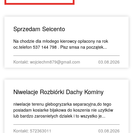
Sprzedam Seicento
Na chodzie dla młodego kierowcy opłacony na rok
oc.telefon 537 144 798 . Pisz smsa na początek...
Kontakt: wojciechm879@gmail.com
03.08.2026
Niwelacje Rozbiórki Dachy Kominy
niwelacje terenu glebogryzarka separacyjna,do tego
posiadam kosiarke bijakowa do koszenia nie uzytków
lub bardzo zarosnietych dzialek i to wszystko je...
Kontakt: 572363011
03.08.2026