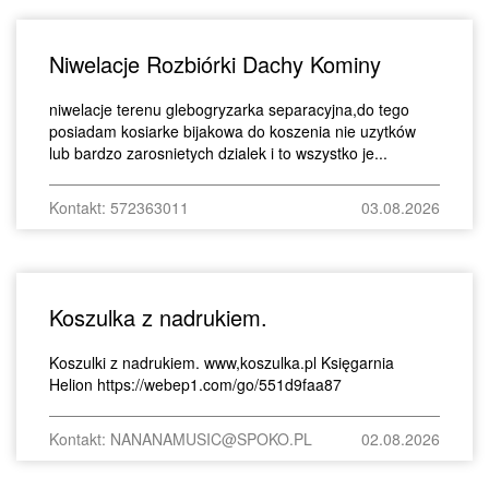
Niwelacje Rozbiórki Dachy Kominy
niwelacje terenu glebogryzarka separacyjna,do tego
posiadam kosiarke bijakowa do koszenia nie uzytków
lub bardzo zarosnietych dzialek i to wszystko je...
Kontakt: 572363011
03.08.2026
Koszulka z nadrukiem.
Koszulki z nadrukiem. www,koszulka.pl Księgarnia
Helion https://webep1.com/go/551d9faa87
Kontakt: NANANAMUSIC@SPOKO.PL
02.08.2026