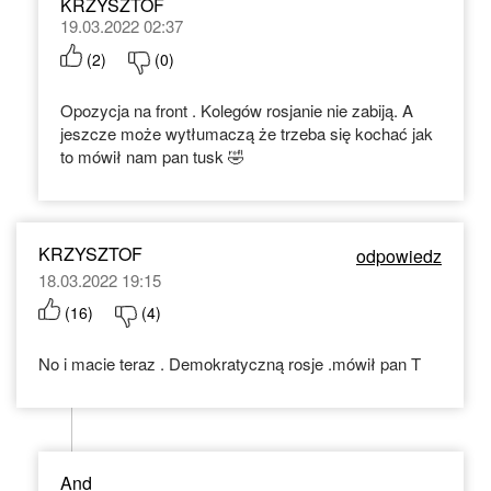
KRZYSZTOF
19.03.2022 02:37
(
2
)
(
0
)
Opozycja na front . Kolegów rosjanie nie zabiją. A
jeszcze może wytłumaczą że trzeba się kochać jak
to mówił nam pan tusk 🤣
KRZYSZTOF
odpowiedz
18.03.2022 19:15
(
16
)
(
4
)
No i macie teraz . Demokratyczną rosje .mówił pan T
And