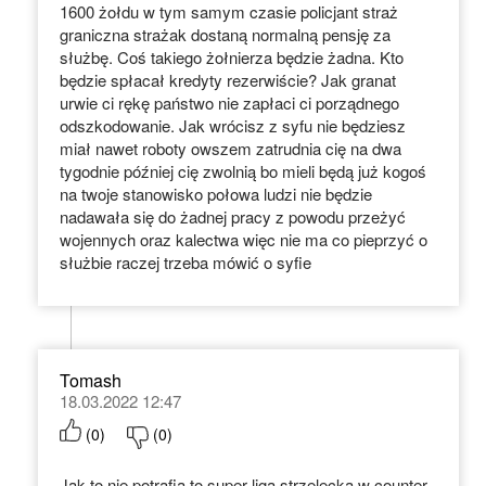
1600 żołdu w tym samym czasie policjant straż
graniczna strażak dostaną normalną pensję za
służbę. Coś takiego żołnierza będzie żadna. Kto
będzie spłacał kredyty rezerwiście? Jak granat
urwie ci rękę państwo nie zapłaci ci porządnego
odszkodowanie. Jak wrócisz z syfu nie będziesz
miał nawet roboty owszem zatrudnia cię na dwa
tygodnie później cię zwolnią bo mieli będą już kogoś
na twoje stanowisko połowa ludzi nie będzie
nadawała się do żadnej pracy z powodu przeżyć
wojennych oraz kalectwa więc nie ma co pieprzyć o
służbie raczej trzeba mówić o syfie
Tomash
18.03.2022 12:47
(
0
)
(
0
)
Jak to nie potrafią to super liga strzelecka w counter