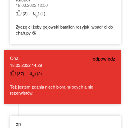
18.03.2022 12:50
(
2
)
(
1
)
Życzę ci żeby gejowski batalion rosyjski wpadł ci do
chałupy 😘
Ona
odpowiedz
18.03.2022 14:29
(
37
)
(
2
)
Też jestem zdania niech biorą młodych a nie
rezerwistów.
on