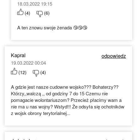
18.03.2022 19:15
(
4
)
(
6
)
A ten znowu swoje żenada 🤥🤥🤥
Kapral
odpowiedz
19.03.2022 00:04
(
12
)
(
4
)
A gdzie jest nasze cudowne wojsko??? Bohaterzy??
Którzy,,walczą ,, od godziny 7 do 15 Czemu nie
pomagacie wolontariuszom? Przecież płacimy wam a
nie ma u nas wojny? Wstyd!!! Że odsyła się ochotników
z wojsk obrony terytorialnej...