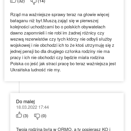
(
32
)
(
14
)
Rząd ma ważniejsze sprawy teraz na głowie więcej
bałaganu niż był.Muszą zająć się w pierwszej
kolejności uchodźcami bo o polskich obywatelach
dawno zapomnieli i nie robi im żadnej różnicy czy
wezwą rezerwistów czy tych którzy nie odbyli służby
wojskowej i nie obchodzi ich to że ktoś utrzymuję się z
jednej pensji bo dla drugiego członka rodziny nie ma
pracy i ich nie obchodzi czy będzie miała rodzina
Polska co jeść jak straci pracę bo teraz ważniejsza jest
Ukraińska ludność nie my.
Do malej
18.03.2022 17:44
(
3
)
(
0
)
Twoja rodzina była w ORMO, a ty popierasz KO i