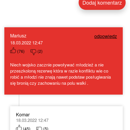
Mariusz
odpowiedz
18.03.2022 12:47
(
76
)
(
2
)
Niech wojsko zacznie powoływać młodzież a nie
przeszkoloną rezerwę która w razie konfliktu wie co
robić a młodzi nie znają nawet podstaw posługiwania
się bronią czy zachowaniu na polu walki .
Komar
18.03.2022 12:47
(
45
)
(
5
)