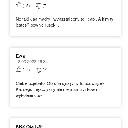
(
15
)
(
7
)
No tak! Jak mądry i wykształcony to,, cap,, A kim ty
jesteś?-pewnie rusek...
Ewa
18.03.2022 16:34
(
13
)
(
7
)
Ciebie pojebało. Obrońa ojczyzny to obowiązek.
Każdego mężczyzny ale nie mamisynkow i
wykolejeńców
KRZYSZTOF