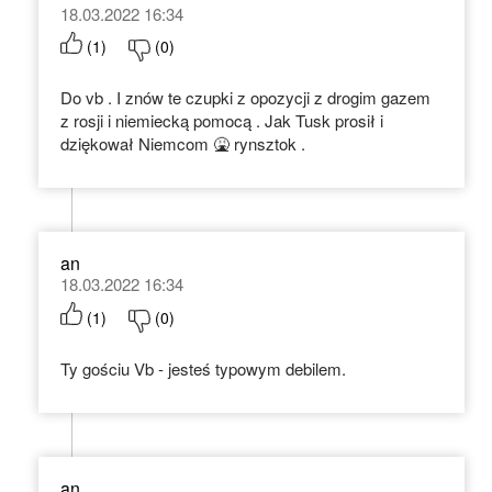
18.03.2022 16:34
(
1
)
(
0
)
Do vb . I znów te czupki z opozycji z drogim gazem
z rosji i niemiecką pomocą . Jak Tusk prosił i
dziękował Niemcom 🤮 rynsztok .
an
18.03.2022 16:34
(
1
)
(
0
)
Ty gościu Vb - jesteś typowym debilem.
an