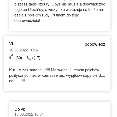
piszesz takie bzdury. Obyś nie musiała doświadczyć
tego co Ukraińcy, a wszystko wskazuje na to, że na
czele z polskim rudy. Putinem do tego
doprowadzicie!
Vb
odpowiedz
18.03.2022 16:34
(
30
)
(
17
)
Kur... y zakłamane!!!!!!!! Morawiecki i reszta pojebów
politycznych też w kamasze bez wyjątków capy pierd....
ne!!!!!!!!!!!
Do vb
18.03.2022 16:34