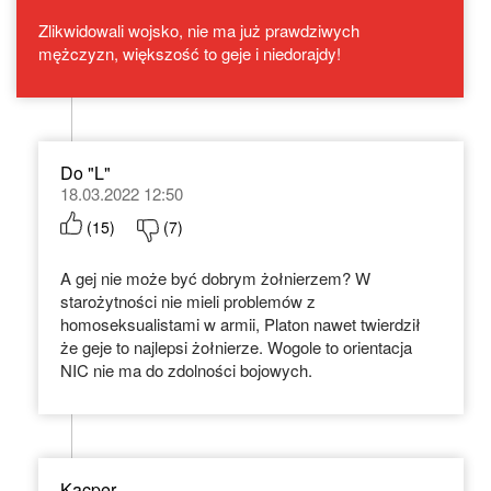
Zlikwidowali wojsko, nie ma już prawdziwych
mężczyzn, większość to geje i niedorajdy!
Do "L"
18.03.2022 12:50
(
15
)
(
7
)
A gej nie może być dobrym żołnierzem? W
starożytności nie mieli problemów z
homoseksualistami w armii, Platon nawet twierdził
że geje to najlepsi żołnierze. Wogole to orientacja
NIC nie ma do zdolności bojowych.
Kacper