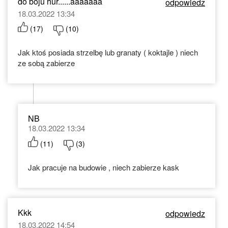
do boju hur......aaaaaaa
odpowiedz
18.03.2022 13:34
(
17
)
(
10
)
Jak ktoś posiada strzelbę lub granaty ( koktajle ) niech
ze sobą zabierze
NB
18.03.2022 13:34
(
11
)
(
3
)
Jak pracuje na budowie , niech zabierze kask
Kkk
odpowiedz
18.03.2022 14:54