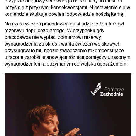
przyjdzie do głowy schować go do szuflady, to musi on
liczyć się z przykrymi konsekwencjami. Niestawienie się w
komendzie skutkuje bowiem odpowiedzialnością karną.
Na czas ćwiczeń pracodawca musi udzielić żołnierzowi
rezerwy urlopu bezpłatnego. W przypadku gdy
pracodawca nie wypłaci żołnierzowi rezerwy
wynagrodzenia za okres trwania ćwiczeń wojskowych,
przysługiwało mu będzie świadczenie rekompensujące
utracone zarobki, stanowiące różnicę pomiędzy utraconym
wynagrodzeniem a otrzymanym od wojska uposażeniem.