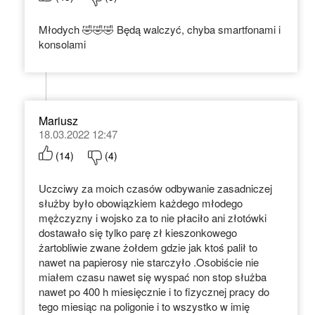
Młodych 🤣🤣🤣 Będą walczyć, chyba smartfonami i
konsolami
Mariusz
18.03.2022 12:47
(
14
)
(
4
)
Uczciwy za moich czasów odbywanie zasadniczej
służby było obowiązkiem każdego młodego
mężczyzny i wojsko za to nie płaciło ani złotówki
dostawało się tylko parę zł kieszonkowego
żartobliwie zwane żołdem gdzie jak ktoś palił to
nawet na papierosy nie starczyło .Osobiście nie
miałem czasu nawet się wyspać non stop służba
nawet po 400 h miesięcznie i to fizycznej pracy do
tego miesiąc na poligonie i to wszystko w imię