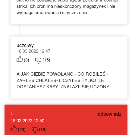
strika, ich broń ma nieskończony magazynek i nie
wymaga smarowania i czyszczenia.
uczciwy.
18.03.2022 12:47
(
3
)
(
15
)
A JAK CIEBIE POWOŁANO - CO ROBIŁEŚ -
ŻARŁEŚ,CHLAŁEŚ- LICZYŁEŚ TYLKO ILE
DOSTANIESZ KASY- ZNALAZŁ SIĘ UCZONY.
L
odpowiedz
18.03.2022 12:50
(
70
)
(
18
)