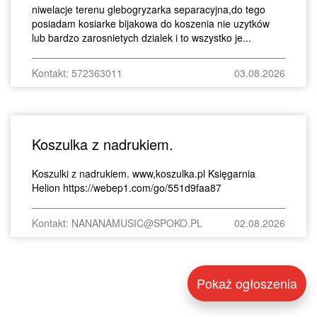
niwelacje terenu glebogryzarka separacyjna,do tego
posiadam kosiarke bijakowa do koszenia nie uzytków
lub bardzo zarosnietych dzialek i to wszystko je...
Kontakt: 572363011
03.08.2026
Koszulka z nadrukiem.
Koszulki z nadrukiem. www,koszulka.pl Księgarnia
Helion https://webep1.com/go/551d9faa87
Kontakt: NANANAMUSIC@SPOKO.PL
02.08.2026
Pokaż ogłoszenia