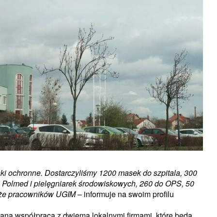
ki ochronne. Dostarczyliśmy 1200 masek do szpitala, 300
i
Polmed
i pielęgniarek środowiskowych, 260 do
OPS
, 50
kże pracowników
UGIM
– informuje na swoim profilu
zana współpraca z dwiema lokalnymi firmami,
które będą