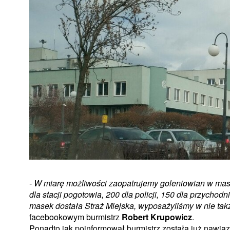
- W miarę możliwości zaopatrujemy goleniowian w mas
dla stacji pogotowia, 200 dla policji, 150 dla przychodn
masek dostała Straż Miejska, wyposażyliśmy w nie ta
facebookowym
burmistrz
Robert Krupowicz
.
Ponadto jak
poinformował burmistrz została już nawią