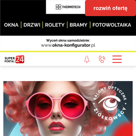
rozwiń ofertę
STRONA GŁÓWNA
POWIAT GRYFICKI
POWIAT ŁOBESKI
POWIAT GOLENIOWSKI
WIADOMOŚCI Z LASU
STUDIO SUPERPORTALU
KONTAKT
REDAKCJA
REGULAMIN