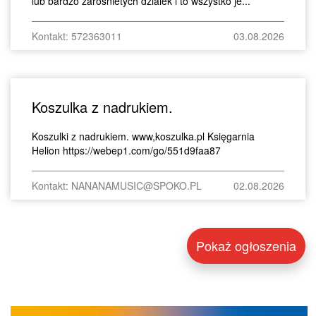
lub bardzo zarosnietych dzialek i to wszystko je...
Kontakt: 572363011
03.08.2026
Koszulka z nadrukiem.
Koszulki z nadrukiem. www,koszulka.pl Księgarnia
Helion https://webep1.com/go/551d9faa87
Kontakt: NANANAMUSIC@SPOKO.PL
02.08.2026
Pokaż ogłoszenia