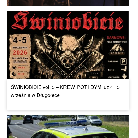
ŚWINIOBICIE vol. 5 – KREW, POT I DYM już 4 i 5
września w Długołęce