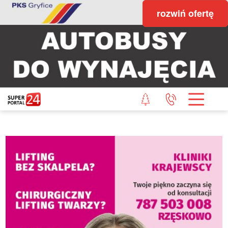
rozwiń ofertę
STRONA GŁÓWNA
POWIAT GRYFICKI
POWIAT ŁOBESKI
POWIAT GOLENIOWSKI
WIADOMOŚCI Z LASU
STUDIO SUPERPORTALU
KONTAKT
REDAKCJA
REGULAMIN