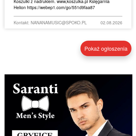
Koszulki z nadrukiem. www,koszulka.pl Księgarnia
Helion https://webep1.com/go/551d9faa87
Kontakt: NANANAMUSIC@SPOKO.PL
02.08.2026
Pokaż ogłoszenia