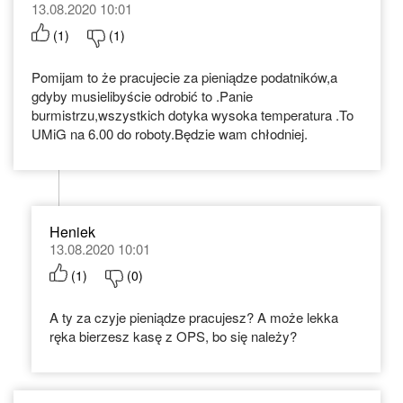
13.08.2020 10:01
(
1
)
(
1
)
Pomijam to że pracujecie za pieniądze podatników,a
gdyby musielibyście odrobić to .Panie
burmistrzu,wszystkich dotyka wysoka temperatura .To
UMiG na 6.00 do roboty.Będzie wam chłodniej.
Heniek
13.08.2020 10:01
(
1
)
(
0
)
A ty za czyje pieniądze pracujesz? A może lekka
ręka bierzesz kasę z OPS, bo się należy?