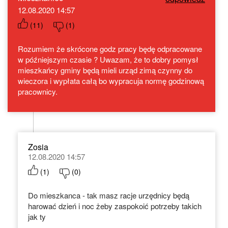
12.08.2020 14:57
(
11
)
(
1
)
Rozumiem że skrócone godz pracy będę odpracowane
w późniejszym czasie ? Uwazam, że to dobry pomysł
mieszkańcy gminy będą mieli urząd zimą czynny do
wieczora i wypłata całą bo wypracuja normę godzinową
pracownicy.
Zosia
12.08.2020 14:57
(
1
)
(
0
)
Do mieszkanca - tak masz racje urzędnicy będą
harować dzień i noc żeby zaspokoić potrzeby takich
jak ty