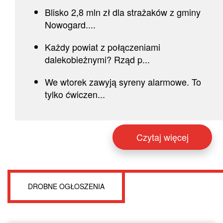
Blisko 2,8 mln zł dla strażaków z gminy
Nowogard....
Każdy powiat z połączeniami
dalekobieżnymi? Rząd p...
We wtorek zawyją syreny alarmowe. To
tylko ćwiczen...
Czytaj więcej
DROBNE OGŁOSZENIA