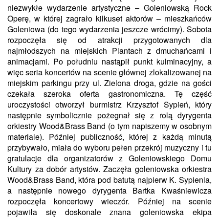
niezwykłe wydarzenie artystyczne – Goleniowską Rock
Operę, w której zagrało kilkuset aktorów – mieszkańców
Goleniowa (do tego wydarzenia jeszcze wrócimy). Sobota
rozpoczęła się od atrakcji przygotowanych dla
najmłodszych na miejskich Plantach z dmuchańcami i
animacjami. Po południu nastąpił punkt kulminacyjny, a
więc seria koncertów na scenie głównej zlokalizowanej na
miejskim parkingu przy ul. Zielona droga, gdzie na gości
czekała szeroka oferta gastronomiczna. Tę część
uroczystości otworzył burmistrz Krzysztof Sypień, który
następnie symbolicznie pożegnał się z rolą dyrygenta
orkiestry Wood&Brass Band (o tym napiszemy w osobnym
materiale). Później publiczność, której z każdą minutą
przybywało, miała do wyboru pełen przekrój muzyczny i tu
gratulacje dla organizatorów z Goleniowskiego Domu
Kultury za dobór artystów. Zaczęła goleniowska orkiestra
Wood&Brass Band, która pod batutą najpierw K. Sypienia,
a następnie nowego dyrygenta Bartka Kwaśniewicza
rozpoczęła koncertowy wieczór. Później na scenie
pojawiła się doskonale znana goleniowska ekipa