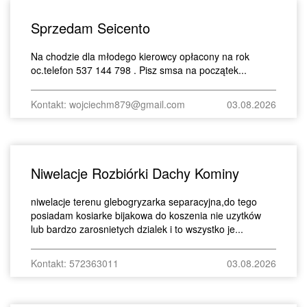
Sprzedam Seicento
Na chodzie dla młodego kierowcy opłacony na rok
oc.telefon 537 144 798 . Pisz smsa na początek...
Kontakt: wojciechm879@gmail.com
03.08.2026
Niwelacje Rozbiórki Dachy Kominy
niwelacje terenu glebogryzarka separacyjna,do tego
posiadam kosiarke bijakowa do koszenia nie uzytków
lub bardzo zarosnietych dzialek i to wszystko je...
Kontakt: 572363011
03.08.2026