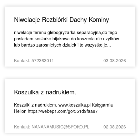
Niwelacje Rozbiórki Dachy Kominy
niwelacje terenu glebogryzarka separacyjna,do tego
posiadam kosiarke bijakowa do koszenia nie uzytków
lub bardzo zarosnietych dzialek i to wszystko je...
Kontakt: 572363011
03.08.2026
Koszulka z nadrukiem.
Koszulki z nadrukiem. www,koszulka.pl Księgarnia
Helion https://webep1.com/go/551d9faa87
Kontakt: NANANAMUSIC@SPOKO.PL
02.08.2026