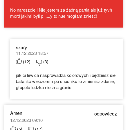
No nareszcie ! Nie jestem za żadną partią ale już tyvh
mord jakimi byli p .....y to nue mogłam znieść!
szary
11.12.2023 18:57
(
12
)
(
3
)
jak ci lewica nasprowadza kolorowych i będziesz sie
bała iść wieczorem po chodniku to zmienisz zdanie,
głupota ludzka nie zna granic
Amen
odpowiedz
12.12.2023 09:10
(
5
)
(
17
)