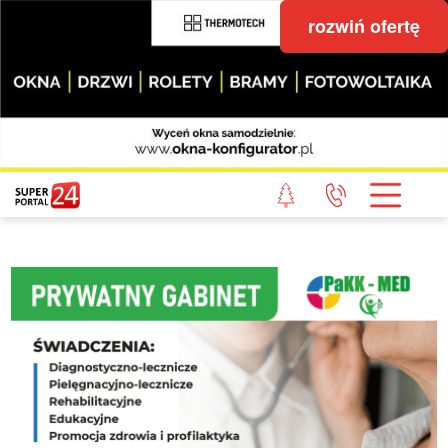
rozwiń ofertę
STRONA GŁÓWNA
POWIAT GRYFICKI
POWIAT ŁOBESKI
POWIAT GOLENIOWSKI
WIADOMOŚCI Z LASU
STUDIO SUPERPORTALU
KONTAKT
REDAKCJA
REGULAMIN