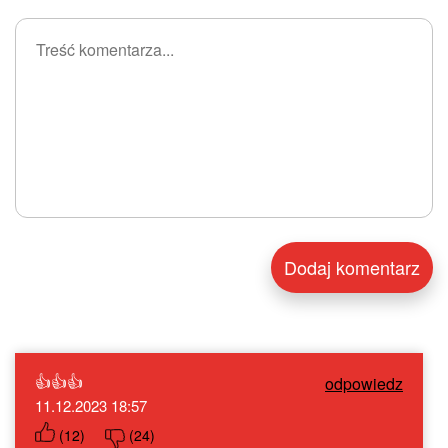
👍👍👍
odpowiedz
11.12.2023 18:57
(
12
)
(
24
)