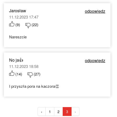
Jarosław
odpowiedz
11.12.2023 17:47
(
9
)
(
22
)
Nareszcie
No ja👍
odpowiedz
11.12.2023 18:58
(
14
)
(
27
)
I przyszła pora na kaczora👏
‹
1
2
3
›