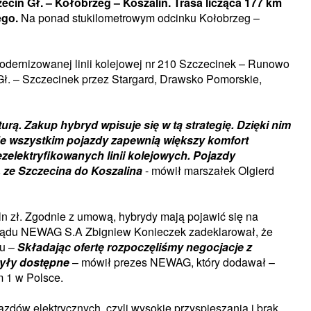
cin Gł. – Kołobrzeg – Koszalin. Trasa licząca 177 km
ego.
Na ponad stukilometrowym odcinku Kołobrzeg –
odernizowanej linii kolejowej nr 210 Szczecinek – Runowo
Gł. – Szczecinek przez Stargard, Drawsko Pomorskie,
ą. Zakup hybryd wpisuje się w tą strategię. Dzięki nim
e wszystkim pojazdy zapewnią większy komfort
lektryfikowanych linii kolejowych. Pojazdy
 ze Szczecina do Koszalina
- mówił marszałek Olgierd
n zł. Zgodnie z umową, hybrydy mają pojawić się na
Zarządu NEWAG S.A Zbigniew Konieczek zadeklarował, że
ku –
Składając ofertę rozpoczęliśmy negocjacje z
były dostępne
– mówił prezes NEWAG, który dodawał –
m 1 w Polsce.
dów elektrycznych, czyli wysokie przyspieszania i brak