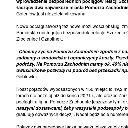
wprowadzenie bezpośrednich pociągów relacji Szcze
łączący dwa największe miasta Pomorza Zachodni
Goleniów jest niezelektryfikowana.
Nowe pociągi stworzą też nowe możliwości obsługi zm
Pomorskie obsługując bezpośrednią relację Szczecin 
Złocieniec i Czaplinek.
- Chcemy żyć na Pomorzu Zachodnim zgodnie z natur
zadbamy o środowisko i ograniczymy koszty. Przed
podróży. Na Pomorzu Zachodnim mamy ok. 40% nieze
dwusilnikowe pozwolą na podróż bez przesiadki np.
Geblewicz.
Koszt pojazdów wyposażonych w 150 miejsc to 49,2 ml
torach nie później niż do końca 2021 r., ale prezes 
pociągi trafią na Pomorze Zachodnie jeszcze w tym ro
naszymi dostawcami, żeby wszystkie podzespoły 
gratuluję odważnych decyzji. Nadal będziecie numere
Pojazdy dwunapędowe łączą najważniejsze zalety pojaz