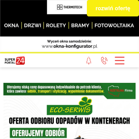
rozwiń ofertę
STRONA GŁÓWNA
POWIAT GRYFICKI
POWIAT ŁOBESKI
POWIAT GOLENIOWSKI
WIADOMOŚCI Z LASU
STUDIO SUPERPORTALU
KONTAKT
REDAKCJA
REGULAMIN