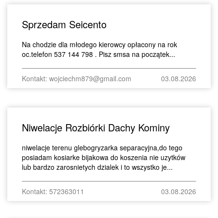
Sprzedam Seicento
Na chodzie dla młodego kierowcy opłacony na rok
oc.telefon 537 144 798 . Pisz smsa na początek...
Kontakt: wojciechm879@gmail.com
03.08.2026
Niwelacje Rozbiórki Dachy Kominy
niwelacje terenu glebogryzarka separacyjna,do tego
posiadam kosiarke bijakowa do koszenia nie uzytków
lub bardzo zarosnietych dzialek i to wszystko je...
Kontakt: 572363011
03.08.2026