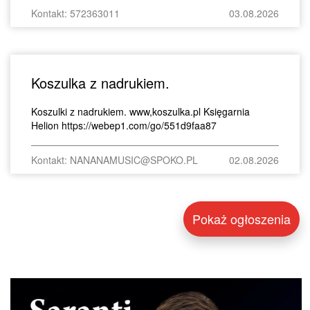
Kontakt: 572363011
03.08.2026
Koszulka z nadrukiem.
Koszulki z nadrukiem. www,koszulka.pl Księgarnia
Helion https://webep1.com/go/551d9faa87
Kontakt: NANANAMUSIC@SPOKO.PL
02.08.2026
Pokaż ogłoszenia