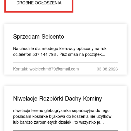
DROBNE OGŁOSZENIA
Sprzedam Seicento
Na chodzie dla młodego kierowcy opłacony na rok
oc.telefon 537 144 798 . Pisz smsa na początek...
Kontakt: wojciechm879@gmail.com
03.08.2026
Niwelacje Rozbiórki Dachy Kominy
niwelacje terenu glebogryzarka separacyjna,do tego
posiadam kosiarke bijakowa do koszenia nie uzytków
lub bardzo zarosnietych dzialek i to wszystko je...