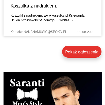
Koszulka z nadrukiem.
Koszulki z nadrukiem. www,koszulka.pl Księgarnia
Helion https://webep1.com/go/551d9faa87
Kontakt: NANANAMUSIC@SPOKO.PL
02.08.2026
Pokaż ogłoszenia