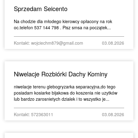
Sprzedam Seicento
Na chodzie dla młodego kierowcy opłacony na rok
oc.telefon 537 144 798 . Pisz smsa na początek...
Kontakt: wojciechm879@gmail.com
03.08.2026
Niwelacje Rozbiórki Dachy Kominy
niwelacje terenu glebogryzarka separacyjna,do tego
posiadam kosiarke bijakowa do koszenia nie uzytków
lub bardzo zarosnietych dzialek i to wszystko je...
Kontakt: 572363011
03.08.2026