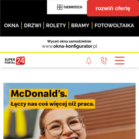
rozwiń ofertę
STRONA GŁÓWNA
POWIAT GRYFICKI
POWIAT ŁOBESKI
POWIAT GOLENIOWSKI
WIADOMOŚCI Z LASU
STUDIO SUPERPORTALU
KONTAKT
REDAKCJA
REGULAMIN