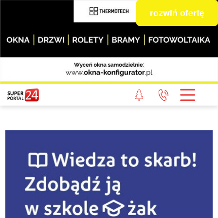
rozwiń ofertę
STRONA GŁÓWNA
POWIAT GRYFICKI
POWIAT ŁOBESKI
POWIAT GOLENIOWSKI
WIADOMOŚCI Z LASU
STUDIO SUPERPORTALU
KONTAKT
REDAKCJA
REGULAMIN