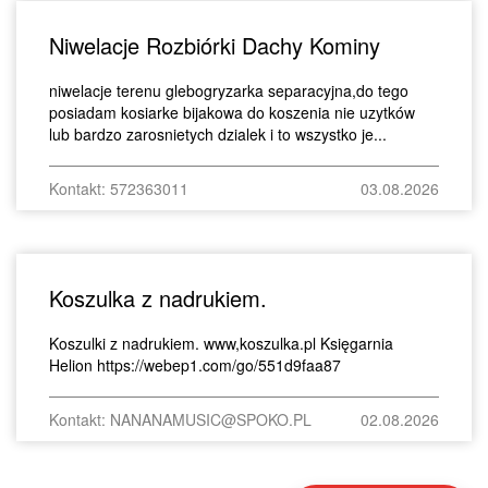
Niwelacje Rozbiórki Dachy Kominy
niwelacje terenu glebogryzarka separacyjna,do tego
posiadam kosiarke bijakowa do koszenia nie uzytków
lub bardzo zarosnietych dzialek i to wszystko je...
Kontakt: 572363011
03.08.2026
Koszulka z nadrukiem.
Koszulki z nadrukiem. www,koszulka.pl Księgarnia
Helion https://webep1.com/go/551d9faa87
Kontakt: NANANAMUSIC@SPOKO.PL
02.08.2026