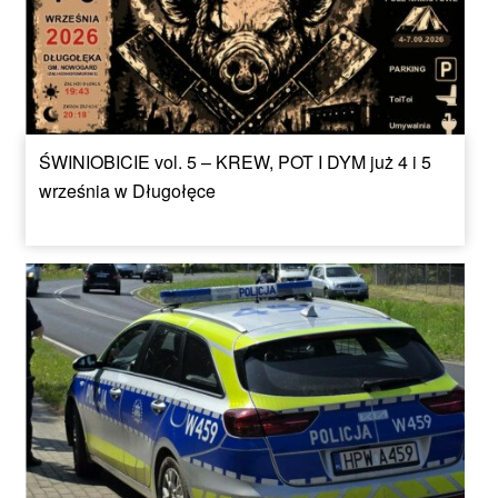
ŚWINIOBICIE vol. 5 – KREW, POT I DYM już 4 i 5
września w Długołęce