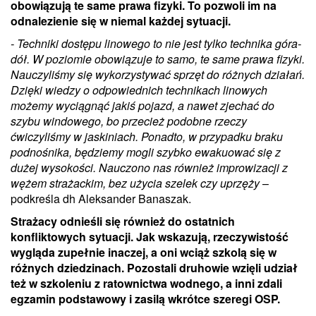
obowiązują te same prawa fizyki. To pozwoli im na
odnalezienie się w niemal każdej sytuacji.
- Techniki dostępu linowego to nie jest tylko technika góra-
dół. W poziomie obowiązuje to samo, te same prawa fizyki.
Nauczyliśmy się wykorzystywać sprzęt do różnych działań.
Dzięki wiedzy o odpowiednich technikach linowych
możemy wyciągnąć jakiś pojazd, a nawet zjechać do
szybu windowego, bo przecież podobne rzeczy
ćwiczyliśmy w jaskiniach. Ponadto, w przypadku braku
podnośnika, będziemy mogli szybko ewakuować się z
dużej wysokości. Nauczono nas również improwizacji z
wężem strażackim, bez użycia szelek czy uprzęży ­
–
podkreśla dh Aleksander Banaszak.
Strażacy odnieśli się również do ostatnich
konfliktowych sytuacji. Jak wskazują, rzeczywistość
wygląda zupełnie inaczej, a oni wciąż szkolą się w
różnych dziedzinach. Pozostali druhowie wzięli udział
też w szkoleniu z ratownictwa wodnego, a inni zdali
egzamin podstawowy i zasilą wkrótce szeregi OSP.