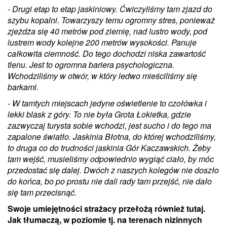
- Drugi etap to etap jaskiniowy. Ćwiczyliśmy tam zjazd do
szybu kopalni. Towarzyszy temu ogromny stres, ponieważ
zjeżdża się 40 metrów pod ziemię, nad lustro wody, pod
lustrem wody kolejne 200 metrów wysokości. Panuje
całkowita ciemność. Do tego dochodzi niska zawartość
tlenu. Jest to ogromna bariera psychologiczna.
Wchodziliśmy w otwór, w który ledwo mieściliśmy się
barkami.
- W tamtych miejscach jedyne oświetlenie to czołówka i
lekki blask z góry. To nie była Grota Łokietka, gdzie
zazwyczaj turysta sobie wchodzi, jest sucho i do tego ma
zapalone światło. Jaskinia Błotna, do której wchodziliśmy,
to druga co do trudności jaskinia Gór Kaczawskich. Żeby
tam wejść, musieliśmy odpowiednio wygiąć ciało, by móc
przedostać się dalej. Dwóch z naszych kolegów nie doszło
do końca, bo po prostu nie dali rady tam przejść, nie dało
się tam przecisnąć.
Swoje umiejętności strażacy przełożą również tutaj.
Jak tłumaczą, w poziomie tj. na terenach nizinnych