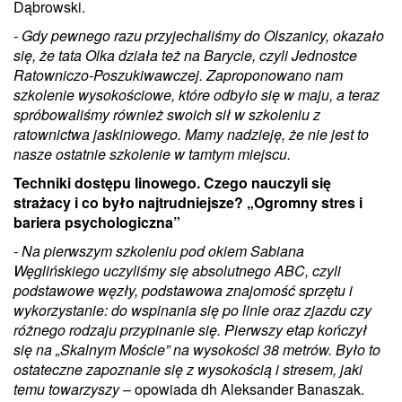
Dąbrowski.
- Gdy pewnego razu przyjechaliśmy do Olszanicy, okazało
się, że tata Olka działa też na Barycie, czyli Jednostce
Ratowniczo-Poszukiwawczej. Zaproponowano nam
szkolenie wysokościowe, które odbyło się w maju, a teraz
spróbowaliśmy również swoich sił w szkoleniu z
ratownictwa jaskiniowego. Mamy nadzieję, że nie jest to
nasze ostatnie szkolenie w tamtym miejscu.
Techniki dostępu linowego. Czego nauczyli się
strażacy i co było najtrudniejsze? „Ogromny stres i
bariera psychologiczna”
- Na pierwszym szkoleniu pod okiem Sabiana
Węglińskiego uczyliśmy się absolutnego ABC, czyli
podstawowe węzły, podstawowa znajomość sprzętu i
wykorzystanie: do wspinania się po linie oraz zjazdu czy
różnego rodzaju przypinanie się. Pierwszy etap kończył
się na „Skalnym Moście” na wysokości 38 metrów. Było to
ostateczne zapoznanie się z wysokością i stresem, jaki
temu towarzyszy
– opowiada dh Aleksander Banaszak.