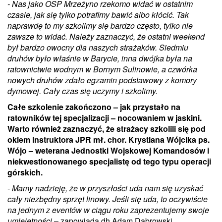
- Nas jako OSP Mrzeżyno rzekomo widać w ostatnim
czasie, jak się tylko potrafimy bawić albo kłócić. Tak
naprawdę to my szkolimy się bardzo często, tylko nie
zawsze to widać. Należy zaznaczyć, że ostatni weekend
był bardzo owocny dla naszych strażaków. Siedmiu
druhów było właśnie w Barycie, inna dwójka była na
ratownictwie wodnym w Bornym Sulinowie, a czwórka
nowych druhów zdało egzamin podstawowy z komory
dymowej. Cały czas się uczymy i szkolimy.
Całe szkolenie zakończono – jak przystało na
ratowników tej specjalizacji – nocowaniem w jaskini.
Warto również zaznaczyć, że strażacy szkolili się pod
okiem instruktora JPR mł. chor. Krystiana Wójcika ps.
Wójo – weterana Jednostki Wojskowej Komandosów i
niekwestionowanego specjalistę od tego typu operacji
górskich.
- Mamy nadzieję, że w przyszłości uda nam się uzyskać
cały niezbędny sprzęt linowy. Jeśli się uda, to oczywiście
na jednym z eventów w ciągu roku zaprezentujemy swoje
umiejętności
– zapowiada dh Adam Dąbrowski.