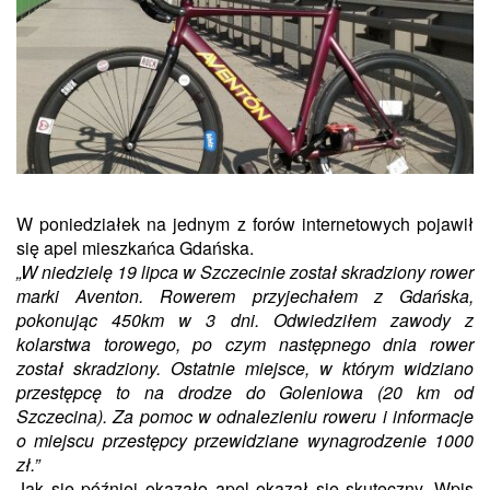
W poniedziałek na jednym z forów internetowych pojawił
się apel mieszkańca Gdańska.
„W niedzielę 19 lipca w Szczecinie został skradziony rower
marki Aventon. Rowerem przyjechałem z Gdańska,
pokonując 450km w 3 dni. Odwiedziłem zawody z
kolarstwa torowego, po czym następnego dnia rower
został skradziony. Ostatnie miejsce, w którym widziano
przestępcę to na drodze do Goleniowa (20 km od
Szczecina). Za pomoc w odnalezieniu roweru i informacje
o miejscu przestępcy przewidziane wynagrodzenie 1000
zł.”
Jak się później okazało apel okazał się skuteczny. Wpis