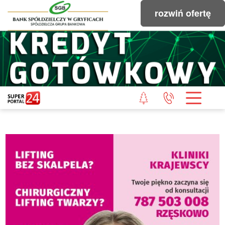
rozwiń ofertę
STRONA GŁÓWNA
POWIAT GRYFICKI
POWIAT ŁOBESKI
POWIAT GOLENIOWSKI
WIADOMOŚCI Z LASU
STUDIO SUPERPORTALU
KONTAKT
REDAKCJA
REGULAMIN