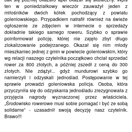
ten w poniedziałkowy wieczór zauważył jeden z
miłośników dwóch kółek pochodzący z powiatu
goleniowskiego. Przypadkiem natrafił również na świeże
ogłoszenie ze zdjęciem w internecie o sprzedaży
dokładnie takiego samego roweru. Szybko o sprawie
poinformował policję, której nie zajęło zbyt długo
zlokalizowanie podejrzanego. Okazał się nim młody
mieszkaniec jednej z gmin w powiecie goleniowskim, który
wg relacji naszego czytelnika początkowo chciał sprzedać
rower za 800 złotych, a później zszedł z ceną do 300
złotych. Nie zdążył... gdyż mundurowi szybko go
namierzyli i odzyskali jednoślad. Postępowanie w tej
sprawie prowadzi goleniowska policja. Osoba, która
przyczyniła się do odzyskania jednośladu zrezygnowała z
przyjęcia nagrody wyznaczonej przez właściciela.
„Środowisko rowerowe musi sobie pomagać i być ze sobą
solidarne” - uzasadnił swoją decyzję nasz czytelnik.
Brawo!!!