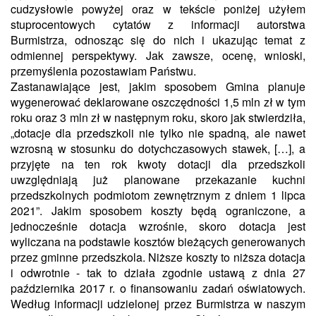
cudzysłowie powyżej oraz w tekście poniżej użyłem
stuprocentowych cytatów z informacji autorstwa
Burmistrza, odnosząc się do nich i ukazując temat z
odmiennej perspektywy. Jak zawsze, ocenę, wnioski,
przemyślenia pozostawiam Państwu.
Zastanawiające jest, jakim sposobem Gmina planuje
wygenerować deklarowane oszczędności 1,5 mln zł w tym
roku oraz 3 mln zł w następnym roku, skoro jak stwierdziła,
„dotacje dla przedszkoli nie tylko nie spadną, ale nawet
wzrosną w stosunku do dotychczasowych stawek, […], a
przyjęte na ten rok kwoty dotacji dla przedszkoli
uwzględniają już planowane przekazanie kuchni
przedszkolnych podmiotom zewnętrznym z dniem 1 lipca
2021”. Jakim sposobem koszty będą ograniczone, a
jednocześnie dotacja wzrośnie, skoro dotacja jest
wyliczana na podstawie kosztów bieżących generowanych
przez gminne przedszkola. Niższe koszty to niższa dotacja
i
odwrotnie - tak
to działa
zgodnie ustawą
z dnia 27
października 2017 r. o finansowaniu zadań oświatowych.
Według informacji udzielonej przez Burmistrza w naszym