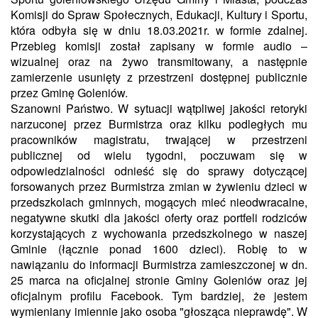
Komisji do Spraw Społecznych, Edukacji, Kultury i Sportu,
która odbyła się w dniu 18.03.
2021r.
w
formie zdalnej.
Przebieg komisji został zapisany w formie audio –
wizualnej oraz na żywo transmitowany, a następnie
zamierzenie usunięty z przestrzeni dostępnej publicznie
przez Gminę Goleniów.
Szanowni Państwo. W sytuacji wątpliwej jakości retoryki
narzuconej przez Burmistrza oraz kilku podległych mu
pracowników magistratu, trwającej w przestrzeni
publicznej od wielu tygodni, poczuwam się w
odpowiedzialności odnieść się do sprawy dotyczącej
forsowanych przez Burmistrza zmian w żywieniu dzieci w
przedszkolach gminnych, mogących mieć nieodwracalne,
negatywne skutki dla jakości oferty oraz portfeli rodziców
korzystających z wychowania przedszkolnego w naszej
Gminie (łącznie ponad 1600 dzieci). Robię to
w
nawiązaniu do
informacji Burmistrza zamieszczonej w dn.
25 marca na oficjalnej stronie Gminy Goleniów oraz jej
oficjalnym profilu Facebook.
Tym bardziej, że
jestem
wymieniany imiennie jako osoba
"
głosząca nieprawdę". W