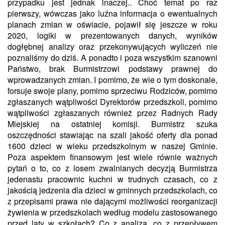
przypadku jest jednak inaczej
..
Choć temat po raz
pierwszy, wówczas jako luźna informacja o ewentualnych
planach zmian w oświacie, pojawił się jeszcze w roku
2020, logiki w prezentowanych danych, wyników
dogłębnej analizy oraz
przekonywujących
wyliczeń nie
poznaliśmy do dziś. A ponadto i poza wszystkim szanowni
Państwo, brak Burmistrzowi podstawy prawnej do
wprowadzanych zmian.
I pomimo, że
wie o tym doskonale,
forsuje swoje plany, pomimo sprzeciwu Rodziców, pomimo
zgłaszanych wątpliwości Dyrektorów przedszkoli, pomimo
wątpliwości zgłaszanych również przez Radnych Rady
Miejskiej na ostatniej komisji. Burmistrz
szuka
oszczędności stawiając na szali jakość oferty dla ponad
1600 dzieci w wieku przedszkolnym w naszej Gminie.
Poza aspektem finansowym jest wiele równie ważnych
pytań o to, co z losem zwalnianych decyzją Burmistrza
jedenastu pracownic kuchni w trudnych czasach, co z
jakością jedzenia dla dzieci w gminnych przedszkolach, co
z przepisami prawa
nie dającymi
możliwości reorganizacji
żywienia w przedszkolach według modelu zastosowanego
przed laty w szkołach? Co z analizą, co z przepływem