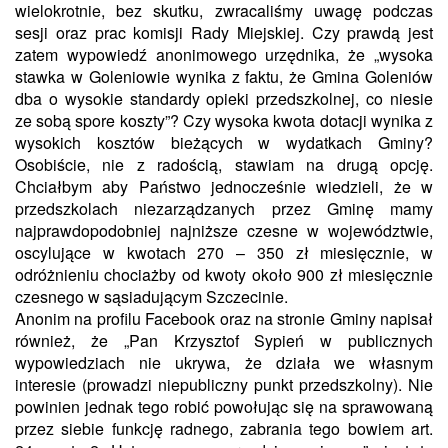
wielokrotnie, bez skutku, zwracaliśmy uwagę podczas
sesji oraz prac komisji Rady Miejskiej. Czy prawdą jest
zatem wypowiedź anonimowego urzędnika, że „wysoka
stawka w Goleniowie wynika z faktu, że Gmina Goleniów
dba o wysokie standardy opieki przedszkolnej, co niesie
ze sobą spore koszty”? Czy wysoka kwota dotacji wynika z
wysokich kosztów bieżących w wydatkach Gminy?
Osobiście, nie z radością, stawiam na drugą opcję.
Chciałbym aby
Państwo jednocześnie wiedzieli, że w
przedszkolach niezarządzanych przez Gminę mamy
najprawdopodobniej najniższe czesne w województwie,
oscylujące w kwotach 270 – 350 zł miesięcznie, w
odróżnieniu chociażby
od kwoty około 900 zł miesięcznie
czesnego w sąsiadującym Szczecinie.
Anonim na profilu Facebook oraz na stronie Gminy napisał
również, że „Pan Krzysztof Sypień w publicznych
wypowiedziach nie ukrywa, że działa we własnym
interesie (prowadzi niepubliczny punkt przedszkolny). Nie
powinien jednak tego robić powołując się na sprawowaną
przez siebie funkcję radnego,
zabrania tego bowiem art.