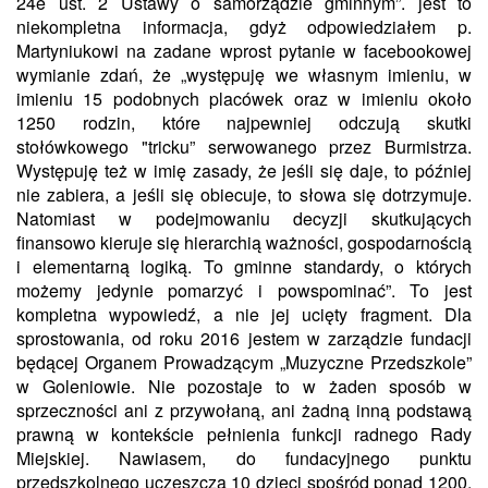
24e
ust. 2 Ustawy o samorządzie gminnym”.
jest
to
niekompletna informacja, gdyż odpowiedziałem p.
Martyniukowi na zadane wprost pytanie w
facebookowej
wymianie zdań, że
„
występuję we własnym imieniu, w
imieniu 15 podobnych placówek oraz w imieniu około
1250 rodzin, które najpewniej odczują skutki
stołówkowego
"
tricku
”
serwowanego przez Burmistrza.
Występuję też w imię zasady, że jeśli się daje, to później
nie zabiera, a jeśli się obiecuje, to słowa się dotrzymuje.
Natomiast w podejmowaniu decyzji skutkujących
finansowo kieruje się hierarchią ważności, gospodarnością
i elementarną logiką. To gminne standardy, o których
możemy jedynie pomarzyć i powspominać
”
. To jest
kompletna wypowiedź, a nie jej ucięty fragment. Dla
sprostowania, od roku 2016 jestem w zarządzie fundacji
będącej Organem Prowadzącym „Muzyczne Przedszkole”
w Goleniowie. Nie pozostaje to w żaden sposób w
sprzeczności ani z przywołaną, ani żadną inną podstawą
prawną w kontekście pełnienia funkcji radnego Rady
Miejskiej. Nawiasem, do fundacyjnego punktu
przedszkolnego uczęszcza 10 dzieci spośród ponad 1200,