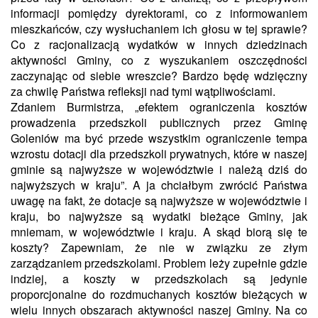
informacji pomiędzy dyrektorami, co z informowaniem
mieszkańców, czy wysłuchaniem ich głosu w tej sprawie?
Co z racjonalizacją wydatków w innych dziedzinach
aktywności Gminy, co z wyszukaniem oszczędności
zaczynając od siebie wreszcie? Bardzo będę wdzięczny
za chwilę Państwa refleksji nad tymi wątpliwościami.
Zdaniem Burmistrza, „efektem ograniczenia kosztów
prowadzenia przedszkoli publicznych przez Gminę
Goleniów ma być przede wszystkim ograniczenie tempa
wzrostu dotacji dla przedszkoli prywatnych, które w naszej
gminie są najwyższe w województwie i należą dziś do
najwyższych w kraju”. A ja chciałbym zwrócić Państwa
uwagę na fakt, że dotacje są najwyższe w województwie i
kraju, bo najwyższe są wydatki bieżące Gminy, jak
mniemam, w województwie i kraju. A skąd biorą się te
koszty? Zapewniam, że nie w związku ze złym
zarządzaniem przedszkolami. Problem leży zupełnie gdzie
indziej, a koszty w przedszkolach są jedynie
proporcjonalne do rozdmuchanych kosztów bieżących w
wielu innych obszarach aktywności naszej Gminy. Na co