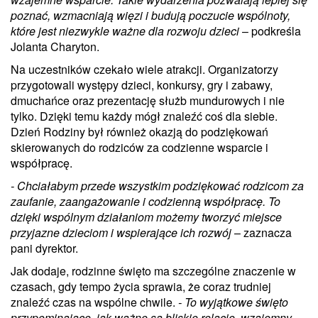
poznać, wzmacniają więzi i budują poczucie wspólnoty,
które jest niezwykle ważne dla rozwoju dzieci
– podkreśla
Jolanta Charyton.
Na uczestników czekało wiele atrakcji. Organizatorzy
przygotowali występy dzieci, konkursy, gry i zabawy,
dmuchańce oraz prezentację służb mundurowych i nie
tylko. Dzięki temu każdy mógł znaleźć coś dla siebie.
Dzień Rodziny był również okazją do podziękowań
skierowanych do rodziców za codzienne wsparcie i
współpracę.
- Chciałabym przede wszystkim podziękować rodzicom za
zaufanie, zaangażowanie i codzienną współpracę. To
dzięki wspólnym działaniom możemy tworzyć miejsce
przyjazne dzieciom i wspierające ich rozwój
– zaznacza
pani dyrektor.
Jak dodaje, rodzinne święto ma szczególne znaczenie w
czasach, gdy tempo życia sprawia, że coraz trudniej
znaleźć czas na wspólne chwile.
- To wyjątkowe święto
przypominające, jak ważne są bliskie relacje, wzajemny