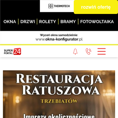
rozwiń ofertę
STRONA GŁÓWNA
POWIAT GRYFICKI
POWIAT ŁOBESKI
POWIAT GOLENIOWSKI
WIADOMOŚCI Z LASU
STUDIO SUPERPORTALU
KONTAKT
REDAKCJA
REGULAMIN