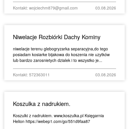
Kontakt: wojciechm879@gmail.com
03.08.2026
Niwelacje Rozbiórki Dachy Kominy
niwelacje terenu glebogryzarka separacyjna,do tego
posiadam kosiarke bijakowa do koszenia nie uzytków
lub bardzo zarosnietych dzialek i to wszystko je...
Kontakt: 572363011
03.08.2026
Koszulka z nadrukiem.
Koszulki z nadrukiem. www,koszulka.pl Księgarnia
Helion https://webep1.com/go/551d9faa87