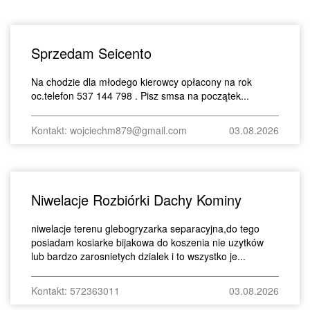
Sprzedam Seicento
Na chodzie dla młodego kierowcy opłacony na rok
oc.telefon 537 144 798 . Pisz smsa na początek...
Kontakt: wojciechm879@gmail.com
03.08.2026
Niwelacje Rozbiórki Dachy Kominy
niwelacje terenu glebogryzarka separacyjna,do tego
posiadam kosiarke bijakowa do koszenia nie uzytków
lub bardzo zarosnietych dzialek i to wszystko je...
Kontakt: 572363011
03.08.2026