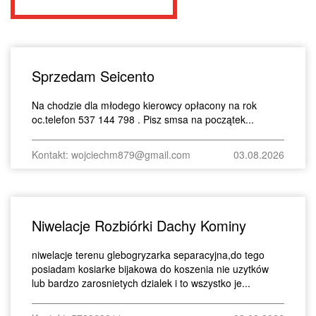
Sprzedam Seicento
Na chodzie dla młodego kierowcy opłacony na rok
oc.telefon 537 144 798 . Pisz smsa na początek...
Kontakt: wojciechm879@gmail.com
03.08.2026
Niwelacje Rozbiórki Dachy Kominy
niwelacje terenu glebogryzarka separacyjna,do tego
posiadam kosiarke bijakowa do koszenia nie uzytków
lub bardzo zarosnietych dzialek i to wszystko je...