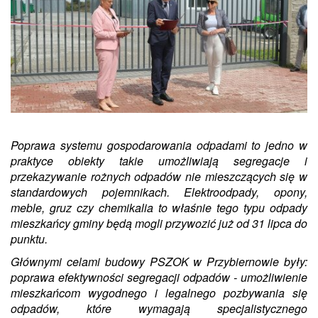
Poprawa systemu gospodarowania odpadami to jedno w
praktyce obiekty takie umożliwiają segregacje i
przekazywanie rożnych odpadów nie mieszczących się w
standardowych pojemnikach. Elektroodpady, opony,
meble, gruz czy chemikalia to właśnie tego typu odpady
mieszkańcy gminy będą mogli przywozić już od 31 lipca do
punktu.
Głów
nymi
cel
ami
budowy PSZOK w Przybiernowie
były:
p
oprawa efektywności segregacji odpadów -
u
możliwienie
mieszkańcom wygodnego i legalnego pozbywania się
odpadów, które wymagają specjalistycznego