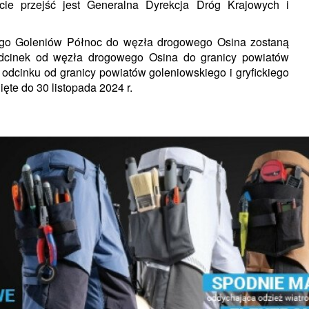
ie przejść jest Generalna Dyrekcja Dróg Krajowych i
wego Goleniów Północ do węzła drogowego Osina zostaną
odcinek od węzła drogowego Osina do granicy powiatów
a odcinku od granicy powiatów goleniowskiego i gryfickiego
ęte do 30 listopada 2024 r.