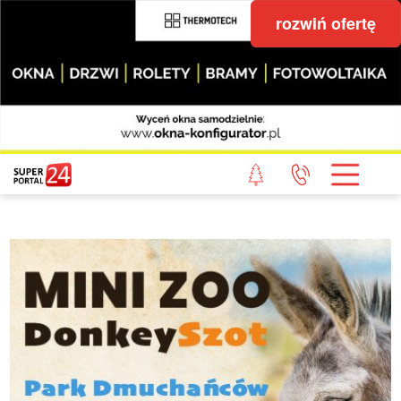
rozwiń ofertę
STRONA GŁÓWNA
POWIAT GRYFICKI
POWIAT ŁOBESKI
POWIAT GOLENIOWSKI
WIADOMOŚCI Z LASU
STUDIO SUPERPORTALU
KONTAKT
REDAKCJA
REGULAMIN