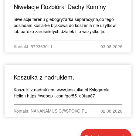
Niwelacje Rozbiórki Dachy Kominy
niwelacje terenu glebogryzarka separacyjna,do tego
posiadam kosiarke bijakowa do koszenia nie uzytków
lub bardzo zarosnietych dzialek i to wszystko je...
Kontakt: 572363011
03.08.2026
Koszulka z nadrukiem.
Koszulki z nadrukiem. www,koszulka.pl Księgarnia
Helion https://webep1.com/go/551d9faa87
Kontakt: NANANAMUSIC@SPOKO.PL
02.08.2026