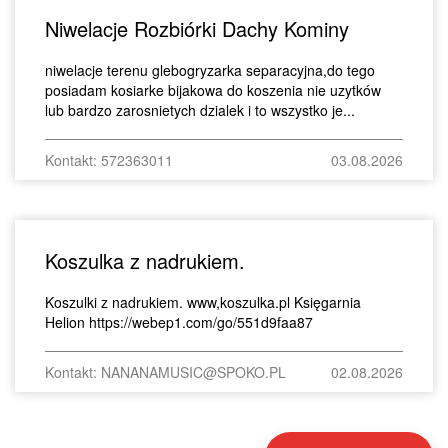
Niwelacje Rozbiórki Dachy Kominy
niwelacje terenu glebogryzarka separacyjna,do tego
posiadam kosiarke bijakowa do koszenia nie uzytków
lub bardzo zarosnietych dzialek i to wszystko je...
Kontakt: 572363011
03.08.2026
Koszulka z nadrukiem.
Koszulki z nadrukiem. www,koszulka.pl Księgarnia
Helion https://webep1.com/go/551d9faa87
Kontakt: NANANAMUSIC@SPOKO.PL
02.08.2026