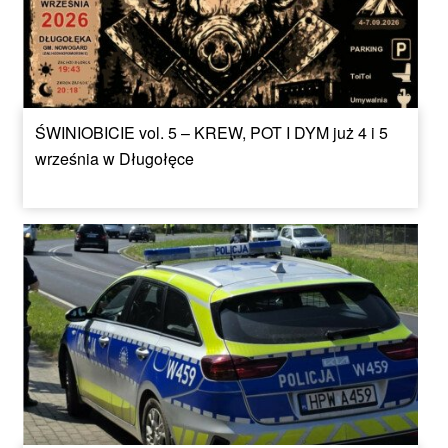
ŚWINIOBICIE vol. 5 – KREW, POT I DYM już 4 i 5
września w Długołęce