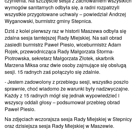
czynienia. Na szczęście sesja z zachowaniem wszystkich
wymogów sanitarnych odbyła się, a radni rozpatrzyli
wszystkie przygotowane uchwały – powiedział Andrzej
Wyganowski, burmistrz gminy Stepnica.
Dziś z kolei pierwszy raz w historii Maszewa odbyła się
zdalna sesja tamtejszej Rady Miejskiej. Na sali obrad
zasiedli burmistrz Paweł Piesio, wiceburmistrz Adam
Rojek, przewodnicząca Rady Małgorzata Storma-
Piotrowska, sekretarz Małgorzata Złotek, skarbnik
Marzena Miksa oraz dwie osoby zajmujące się obsługą
sesji. 15 radnych zaś połączyło się zdalnie.
- Jestem zadowolony z przebiegu sesji, wszystko poszło
sprawnie, choć wiadomo że warunki były nadzwyczajne.
Każdy z 15 radnych mógł się jednak wypowiedzieć i
wszyscy oddali głosy – podsumował przebieg obrad
Paweł Piesio.
Na zdjęciach wczorajsza sesja Rady Miejskiej w Stepnicy
oraz dzisiejsza sesja Rady Miejskiej w Maszewie.