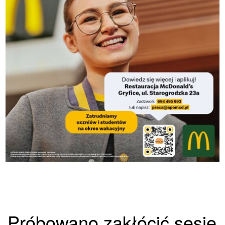
Próbowano zakłócić sesję